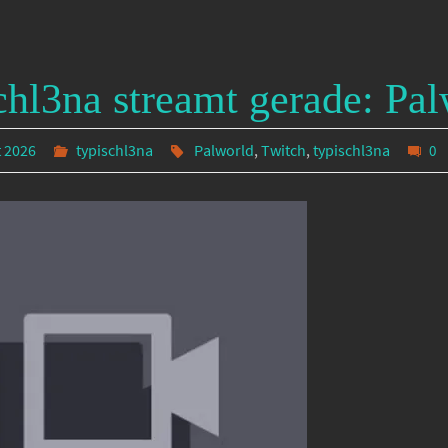
chl3na streamt gerade: Pa
t 2026
typischl3na
Palworld
,
Twitch
,
typischl3na
0