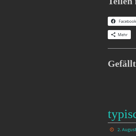
Teilen 
Faceboo
Mehr
Gefällt
typis
2. Augus