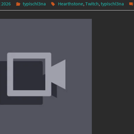
t 2026
typischl3na
Hearthstone
,
Twitch
,
typischl3na