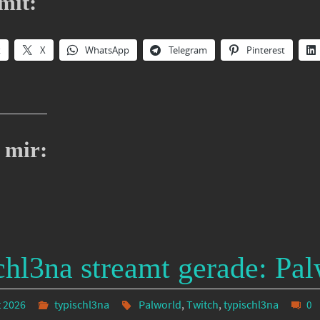
mit:
k
X
WhatsApp
Telegram
Pinterest
 mir:
chl3na streamt gerade: Pa
t 2026
typischl3na
Palworld
,
Twitch
,
typischl3na
0