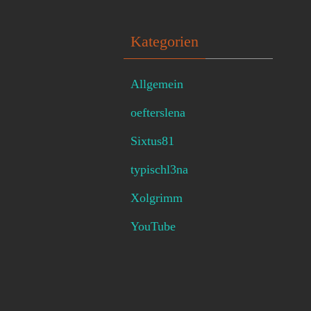
Kategorien
Allgemein
oefterslena
Sixtus81
typischl3na
Xolgrimm
YouTube