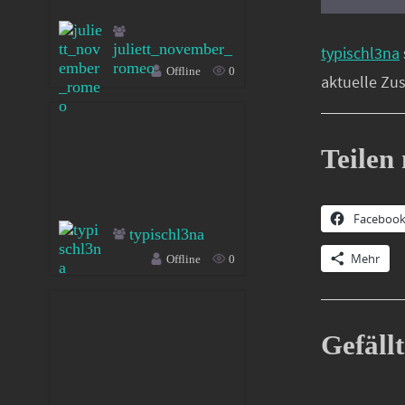
juliett_november_
typischl3na
romeo
Offline
0
aktuelle Zu
Teilen 
Faceboo
typischl3na
Mehr
Offline
0
Gefällt