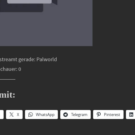
streamt gerade: Palworld
schauer: 0
mit:
k
X
WhatsApp
Telegram
Pinterest