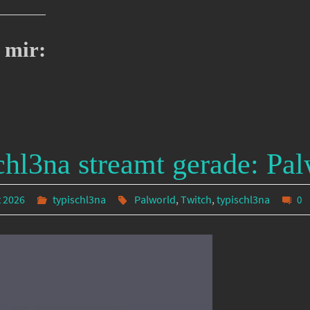
 mir:
chl3na streamt gerade: Pa
t 2026
typischl3na
Palworld
,
Twitch
,
typischl3na
0