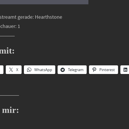
streamt gerade: Hearthstone
schauer: 1
mit:
k
X
WhatsApp
Telegram
Pinterest
 mir: