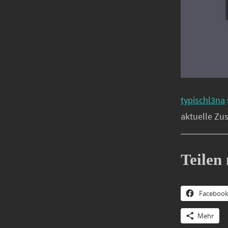
typischl3na
aktuelle Zu
Teilen 
Faceboo
Mehr