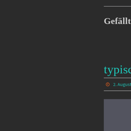
Gefällt
typis
2. Augus