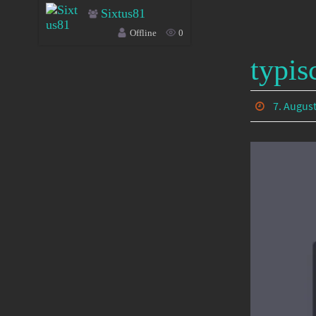
Sixtus81
Offline
0
typis
7. Augus