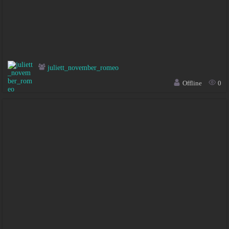
juliett_november_romeo
Offline
0