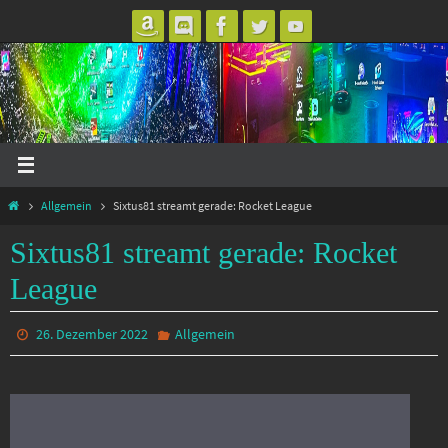
Zum
Inhalt
springen
Start
Allgemein
Sixtus81 streamt gerade: Rocket League
Sixtus81 streamt gerade: Rocket
League
26. Dezember 2022
Allgemein