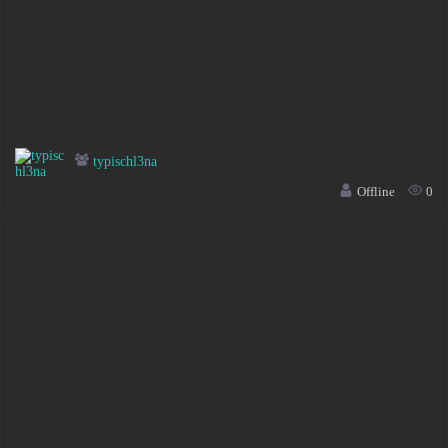
typischl3na
Offline
0