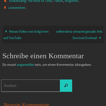
,
,
.
Drakensang: The River of Time
Twitch
Xolgrimm
.
Lesezeichen
Neues Video von Xolgrimm
oefterslena streamt gerade: Ark:
auf YouTube
Survival Evolved
Schreibe einen Kommentar
Du musst
angemeldet
sein, um einen Kommentar abzugeben.
Suchen
Suchen
nach:
Neueste Kommentare