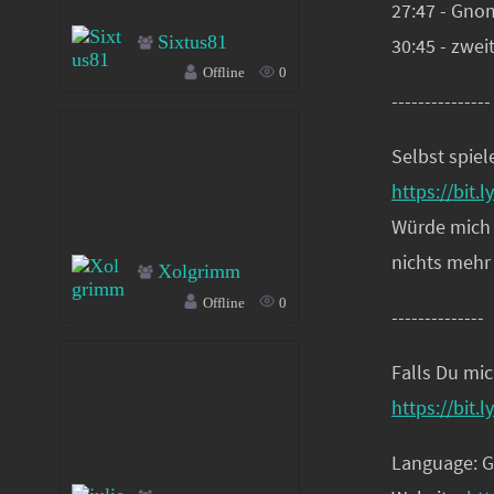
27:47 - Gno
Sixtus81
30:45 - zwei
Offline
0
---------------
Selbst spiel
https://bit.l
Würde mich f
nichts mehr
Xolgrimm
Offline
0
--------------
Falls Du mic
https://bit.
Language: 