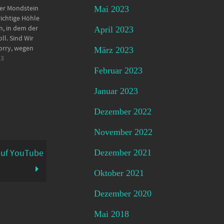
er Mondstein
Mai 2023
ichtige Höhle
, in dem der
April 2023
ll. Sind Wir
 Sorry, wegen
März 2023
. Habe was an
23
 geändert.
Februar 2023
r nächsten
----- 00:00 -
Januar 2023
Dezember 2022
November 2022
auf YouTube
Dezember 2021
Oktober 2021
Dezember 2020
Mai 2018