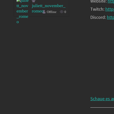
Website:
htt
juliett_november_
Twitch:
http
romeo
Offline
0
Discord:
htt
Schaue es a