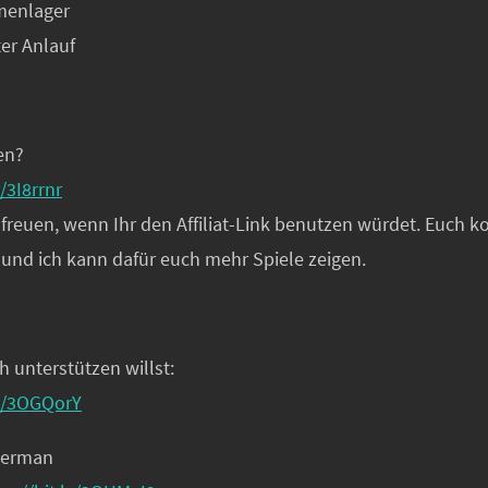
menlager
ter Anlauf
en?
y/3I8rrnr
reuen, wenn Ihr den Affiliat-Link benutzen würdet. Euch ko
 und ich kann dafür euch mehr Spiele zeigen.
h unterstützen willst:
ly/3OGQorY
German