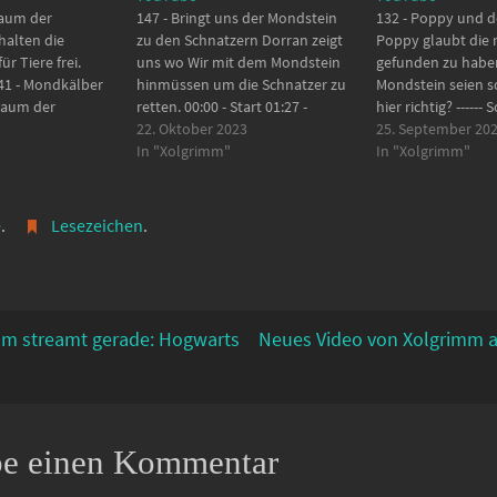
Raum der
147 - Bringt uns der Mondstein
132 - Poppy und d
halten die
zu den Schnatzern Dorran zeigt
Poppy glaubt die r
ür Tiere frei.
uns wo Wir mit dem Mondstein
gefunden zu haben
:41 - Mondkälber
hinmüssen um die Schnatzer zu
Mondstein seien so
 Raum der
retten. 00:00 - Start 01:27 -
hier richtig? ------
 Neuer Breich für
Dorran & Poppy 08:51 - Mond /
22. Oktober 2023
den Grafikfehlern
25. September 20
eidung für
Lichträtsel 15:07 - Der goldene
In "Xolgrimm"
den Einstellungen
In "Xolgrimm"
s Raumes der
Hochsitz 21:13 - Wilderer 22:07 -
Sollte jetzt ab de
------ Selbst
Wilderer und Zentauren 24:47…
Folge besser sein. --
/bit.ly/3I8rrnr
Start 01:22 - Auf…
e
.
Lesezeichen
.
uen, wenn Ihr…
m streamt gerade: Hogwarts
Neues Video von Xolgrimm 
be einen Kommentar