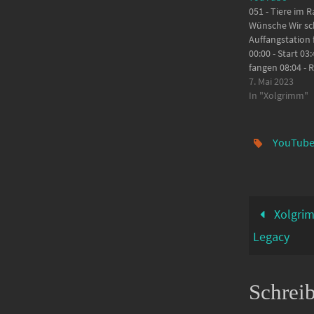
051 - Tiere im 
Wünsche Wir sc
Auffangstation f
00:00 - Start 03
fangen 08:04 -
Wünsche 09:21 -
7. Mai 2023
Tiere 19:55 - Kl
In "Xolgrimm"
Ausrüstung de
Wünsche ---------
spielen? https:/
YouTub
Würde mich fre
Xolgrim
Legacy
Schrei