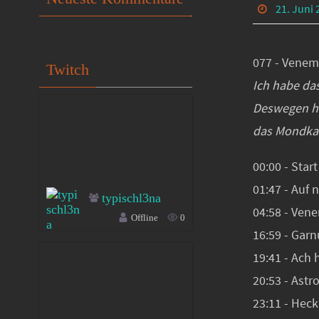
21. Juni 
077 - Venem
Twitch
Ich habe das
Deswegen he
das Mondkalb
00:00 - Start
01:47 - Auf
typischl3na
04:58 - Ven
Offline
0
16:59 - Gar
19:41 - Ach
20:53 - Astr
23:11 - Hec