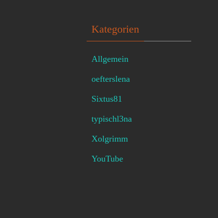
Kategorien
Allgemein
oefterslena
Sixtus81
typischl3na
Xolgrimm
YouTube