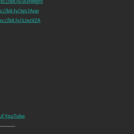
ps://bit.ly/3OHMgI9
s://bit.ly/3gs7Aop
ps://bit.ly/3JezVZA
uf YouTube