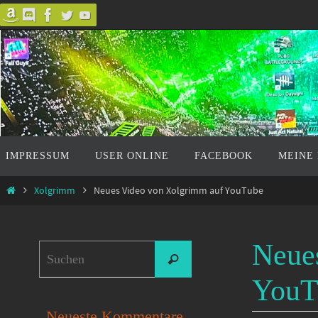
Zum
Inhalt
springen
Zum
IMPRESSUM
USER ONLINE
FACEBOOK
MEINE
Inhalt
springen
Start
Xolgrimm
Neues Video von Xolgrimm auf YouTube
Neue
Suchen
Suchen
nach:
YouT
Neueste Kommentare