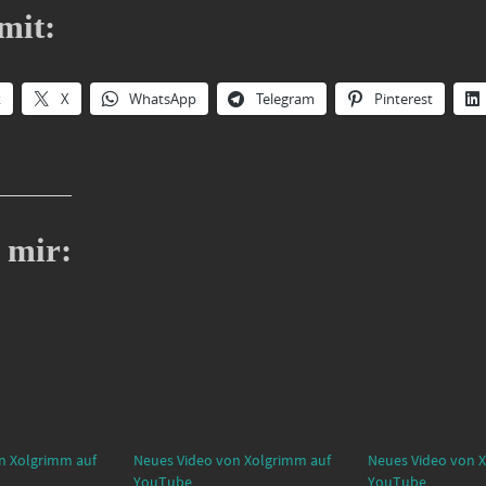
mit:
k
X
WhatsApp
Telegram
Pinterest
 mir:
n Xolgrimm auf
Neues Video von Xolgrimm auf
Neues Video von 
YouTube
YouTube