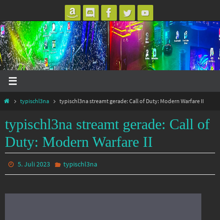
Zum
Inhalt
springen
Start
typischl3na
typischl3na streamt gerade: Call of Duty: Modern Warfare II
typischl3na streamt gerade: Call of
Duty: Modern Warfare II
5. Juli 2023
typischl3na