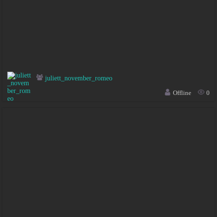
juliett_november_romeo
Offline
0