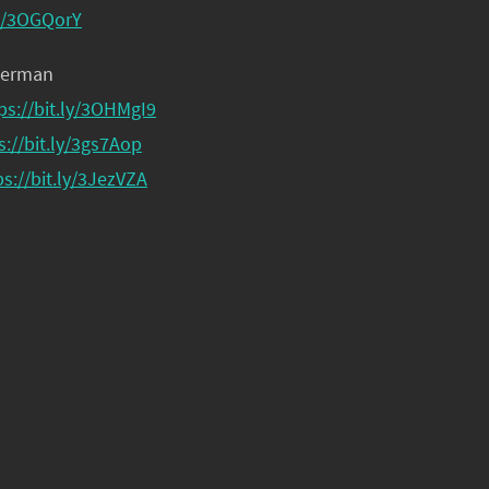
ly/3OGQorY
German
ps://bit.ly/3OHMgI9
s://bit.ly/3gs7Aop
ps://bit.ly/3JezVZA