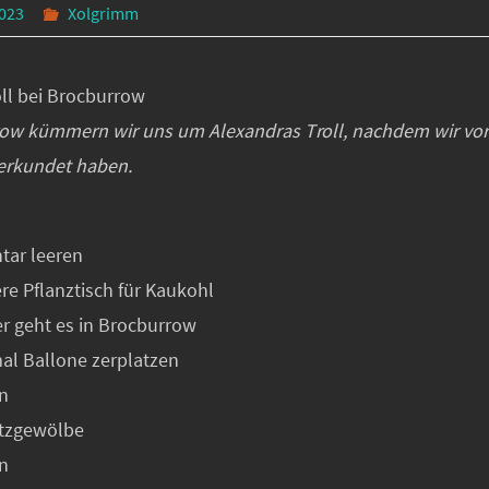
2023
Xolgrimm
oll bei Brocburrow
row kümmern wir uns um Alexandras Troll, nachdem wir vo
erkundet haben.
ntar leeren
ere Pflanztisch für Kaukohl
er geht es in Brocburrow
mal Ballone zerplatzen
in
atzgewölbe
in