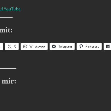
uf YouTube
mit:
k
X
WhatsApp
Telegram
Pinterest
 mir: