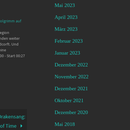
Mai 2023
April 2023
Xolgrimm auf
März 2023
egion
unden weiter
Februar 2023
dcorft. Und
eine
Januar 2023
0 - Start 00:27
lin 07:12 -
Dezember 2022
rlin 13:37 -
sen wir Inruhe
November 2022
 Altar und
04 - Kleines
Dezember 2021
:01…
Oktober 2021
Dezember 2020
Drakensang:
Mai 2018
 of Time