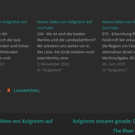
n Xolgrimm auf
Neues Video von Xolgrimm auf
Neues Video von 
YouTube
YouTube
s Wir
154 - Wo ist sind die beiden
075 - Erkundung R
och die Süd-
Merlins und die Landeplattform?
Feldcroft Wir erk
enden und holen
Wir arbeiten uns weiter vor in
die Region um Fel
 fehlenden
der Liste. Am Ende bleiben noch
übersehen direkt 
n und
zwei Merlins, eine
Merlinaufgabe. 00:0
. 00:00 - Start
023
Landeplattform, ein weibliches
3. November 2023
- Merlin 04:29 - Mer
18. Juni 2023
:34 -
Graphorn und Besen. 00:00 -
In "Xolgrimm"
Fwuuper 10:20 - Me
In "Xolgrimm"
08:47 -
Start 01:07 - Aschwinderlager
Den Flusstroll las
 und
03:45 - Schatzgewölbe 05:09 -
16:02 - Astronomie
1:58 -
Seite des Buches übersehen
Landeplattform 21:
e
.
Lesezeichen
.
13:40 -
05:59 - Schmetterlinge…
Banditenlager 24
6:05 - Merlin
:40 -
3:07 - Wilderer
ideo von Xolgrimm auf
Xolgrimm streamt gerade: 
The River