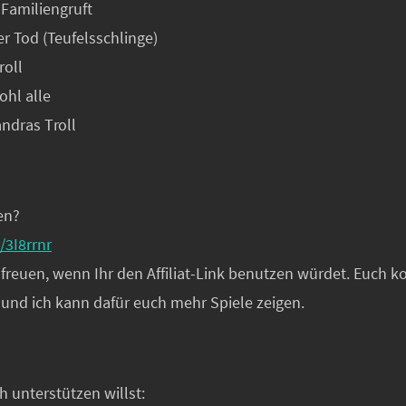
-Familiengruft
er Tod (Teufelsschlinge)
roll
ohl alle
andras Troll
en?
y/3I8rrnr
reuen, wenn Ihr den Affiliat-Link benutzen würdet. Euch ko
 und ich kann dafür euch mehr Spiele zeigen.
h unterstützen willst: