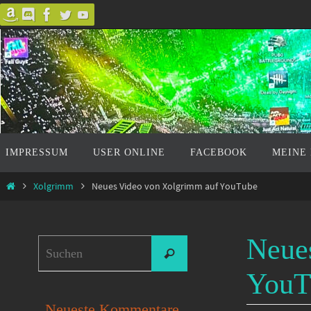
Zum
Inhalt
springen
Zum
IMPRESSUM
USER ONLINE
FACEBOOK
MEINE
Inhalt
springen
Start
Xolgrimm
Neues Video von Xolgrimm auf YouTube
Neue
Suchen
Suchen
nach:
YouT
Neueste Kommentare