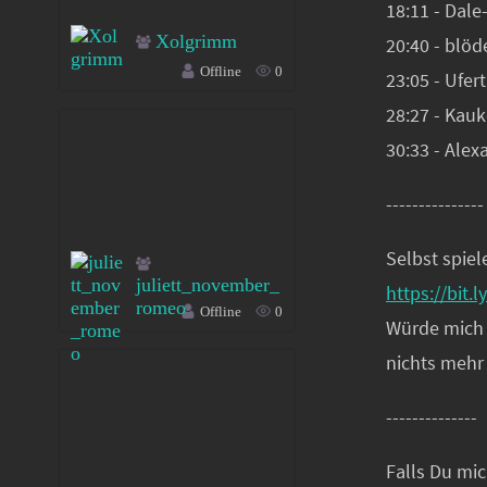
18:11 - Dale
Xolgrimm
20:40 - blöd
Offline
0
23:05 - Ufert
28:27 - Kauk
30:33 - Alex
---------------
Selbst spiel
juliett_november_
https://bit.l
romeo
Offline
0
Würde mich f
nichts mehr
--------------
Falls Du mic