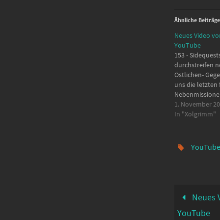
Ähnliche Beiträge
Neues Video vo
YouTube
153 - Sidequest
durchstreifen n
Östlichen- Geg
uns die letzten
Nebenmissione
Sammelaufgaben
1. November 2
03:02 - Merlin 06
In "Xolgrimm"
Schatzgewölbe 
Schatzgewölbe
Sumpfkrattler 1
YouTub
Schatzgewölbe 
Schatzgewölbe 1
und Wilderer 20
Schatzgewölbe 2
24:40…
Neues V
YouTube