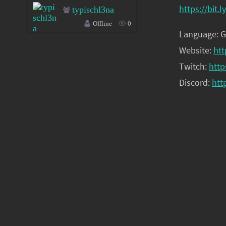
https://bit.
typischl3na
Offline
0
Language: 
Website:
htt
Twitch:
http
Discord:
htt