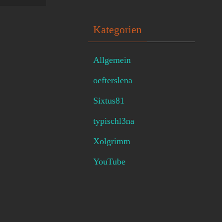
Kategorien
Allgemein
oefterslena
Sixtus81
typischl3na
Xolgrimm
YouTube