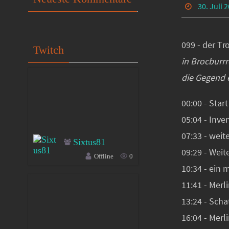
30. Juli 
099 - der Tr
Twitch
in Brocburr
die Gegend 
00:00 - Start
05:04 - Inve
07:33 - weit
Sixtus81
09:29 - Weit
Offline
0
10:34 - ein 
11:41 - Merl
13:24 - Sch
16:04 - Merl