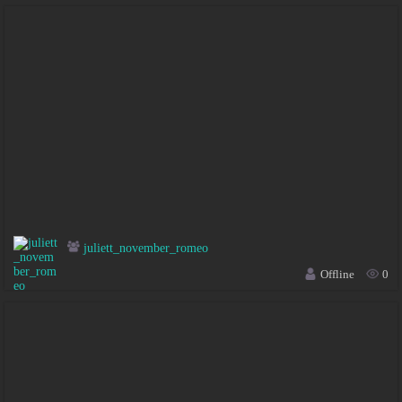
juliett_november_romeo
Offline
0