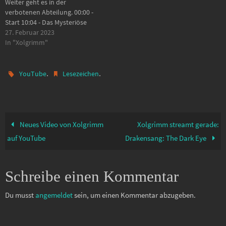
Weiter geht es in der
verbotenen Abteilung. 00:00 -
Start 10:04 - Das Mysteriöse
Buch 14:46 - Werden Wir
27. Februar 2023
verraten? 22:39 - Zurück bei
In "Xolgrimm"
Prof. Fig 26:37 - Jede Menge
Eulenpost --------------- Selbst
spielen? https://bit.ly/3I8rrnr
.
.
YouTube
Lesezeichen
Würde mich freuen, wenn Ihr
den Affiliat-Link…
Neues Video von Xolgrimm
Xolgrimm streamt gerade:
auf YouTube
Drakensang: The Dark Eye
Schreibe einen Kommentar
Du musst
angemeldet
sein, um einen Kommentar abzugeben.