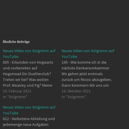
Ähnliche Beiträge
Neues Video von Xolgrimm auf
Neues Video von Xolgrimm auf
YouTube
YouTube
005 - Erkunden von Hogwarts
145 - Wie komme ich in die
und vorbereiten auf
nächste Denkariumkammer
Hogsmead Ein Duellierclub?
Wir gehen jetzt erstmals
Treten wir bei? Was wollen
zurück um Rocco abzugeben.
Prof. Weasley und Fig? Meine
Dann kümmern Wir uns um
Empfehlung, wenn Ihr es
15. Februar 2023
die nächste Hauptqueste.
18. Oktober 2023
selbst Spielen wollt. Schaut
In "Xolgrimm"
00:00 - Start 01:04 -
In "Xolgrimm"
euch max. die ersten beiden
Schatzgewölbe 03:43 -
Neues Video von Xolgrimm auf
Folgen an, das ist die
Aschwinder und Merlin 06:32 -
YouTube
Einleitung, bei jedem das
Schatzgewölbe 07:38 -
012 - Verbotene Abteilung und
gleiche. (Außnahme: der
Schatzgewölbe 08:22 - Alte
jedemenge neue Aufgaben
eigene Zauberer oder die…
Magie und Schatz im Turm…