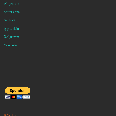
Allgemein
oefterslena
Sixtus81
typischl3na
Xolgrimm
YouTube
Meta