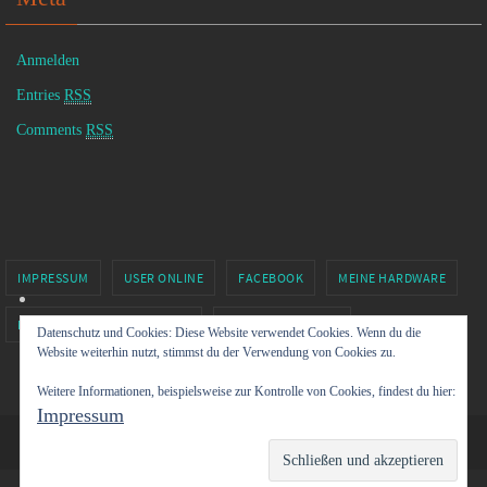
Anmelden
Entries
RSS
Comments
RSS
IMPRESSUM
USER ONLINE
FACEBOOK
MEINE HARDWARE
MINECRAFT BY XOLGRIMM.DE
SIXTUS81 – TWITCH
Datenschutz und Cookies: Diese Website verwendet Cookies. Wenn du die
Website weiterhin nutzt, stimmst du der Verwendung von Cookies zu.
Präsentiert von
Nirvana
&
WordPress.
Weitere Informationen, beispielsweise zur Kontrolle von Cookies, findest du hier:
Impressum
PHP Code Snippets
Powered By :
XYZScripts.com