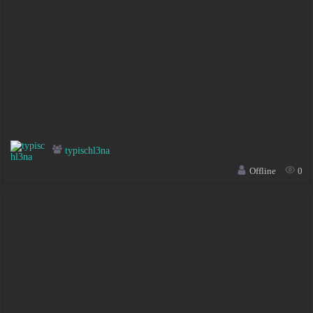
typischl3na
Offline
0