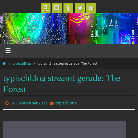
Zum
Inhalt
springen
Start
typischl3na
typischl3na streamt gerade: The Forest
typischl3na streamt gerade: The
Forest
18. September 2023
typischl3na