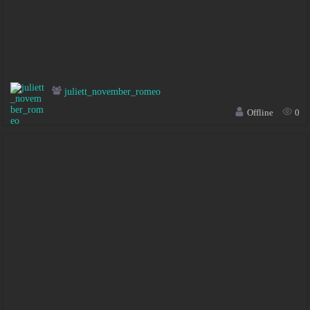
juliett_november_romeo
Offline
0