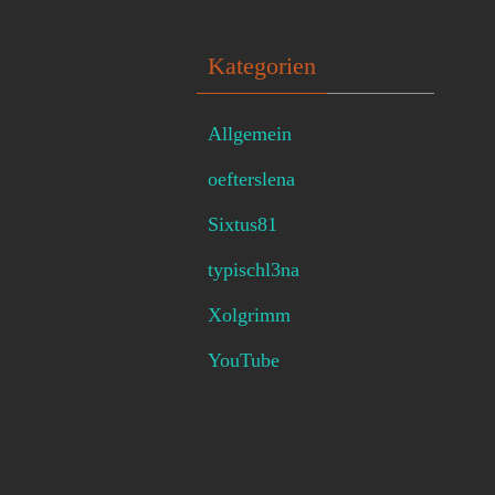
Kategorien
Allgemein
oefterslena
Sixtus81
typischl3na
Xolgrimm
YouTube