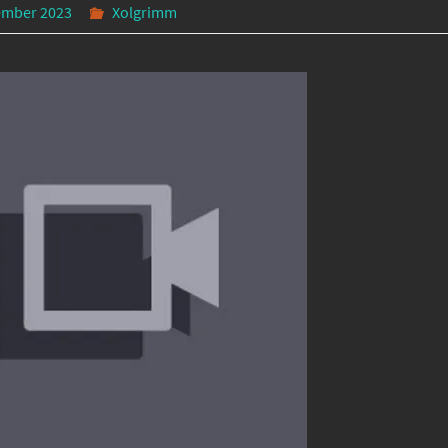
ember 2023
Xolgrimm
PalLand
#DC #FSK18