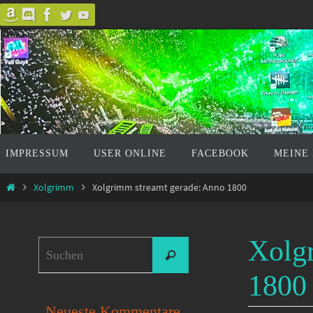
Zum
Inhalt
springen
Zum
IMPRESSUM
USER ONLINE
FACEBOOK
MEINE
Inhalt
springen
Start
Xolgrimm
Xolgrimm streamt gerade: Anno 1800
Xolg
Suchen
Suchen
nach:
1800
Neueste Kommentare