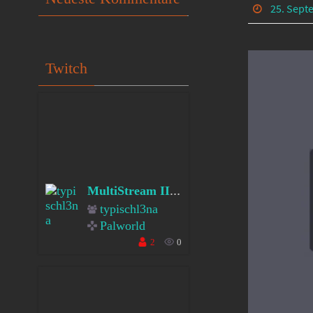
25. Sept
Twitch
II I´m back- Back in 
MultiStream II
typischl3na
Palworld
2
0