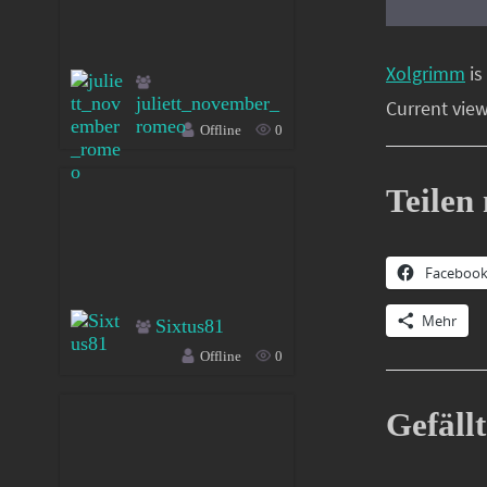
Xolgrimm
is
juliett_november_
Current view
romeo
Offline
0
Teilen 
Faceboo
Mehr
Sixtus81
Offline
0
Gefällt