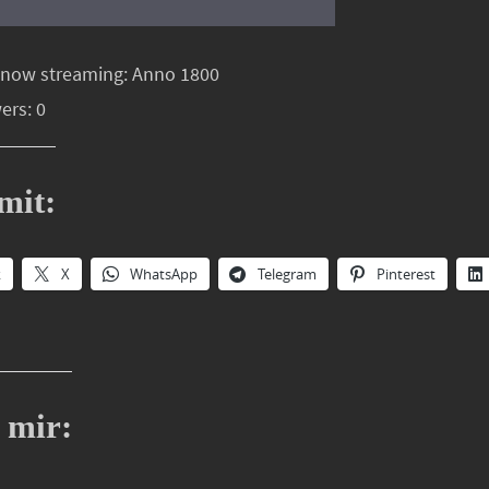
 now streaming: Anno 1800
ers: 0
mit:
k
X
WhatsApp
Telegram
Pinterest
 mir: