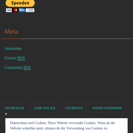
Meta
Anmelden
Entries
RSS
Comments
RSS
IMPRESSUM
USER ONLINE
FACEBOOK
MEINE HARDWARE
MINECRAFT BY XOLGRIMM.DE
SIXTUS81 – TWITCH
Datenschutz und Cookies: Diese Website verwendet Cookies. Wenn du die
Website weiterhin nutzt, stimmst du der Verwendung von Cookies zu.