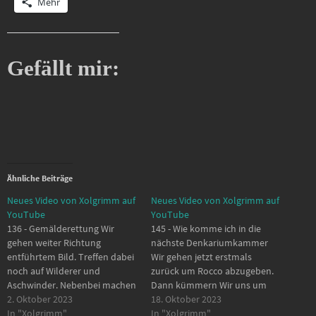
Mehr
Gefällt mir:
Ähnliche Beiträge
Neues Video von Xolgrimm auf
Neues Video von Xolgrimm auf
YouTube
YouTube
136 - Gemälderettung Wir
145 - Wie komme ich in die
gehen weiter Richtung
nächste Denkariumkammer
entführtem Bild. Treffen dabei
Wir gehen jetzt erstmals
noch auf Wilderer und
zurück um Rocco abzugeben.
Aschwinder. Nebenbei machen
Dann kümmern Wir uns um
wir auch noch einen Troll
2. Oktober 2023
die nächste Hauptqueste.
18. Oktober 2023
platt. 00:00 - Start 00:14 -
In "Xolgrimm"
00:00 - Start 01:04 -
In "Xolgrimm"