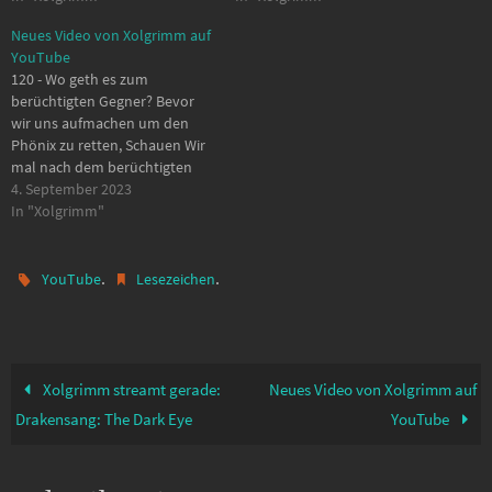
Schach 02:54 - Schatzgewölbe
Schatzgewölbe 03:43 -
Neues Video von Xolgrimm auf
06:02 - Aschwinder 07:06 -
Aschwinder und Merlin 06:32 -
YouTube
Merlin 10:01 - Schatzgewölbe
Schatzgewölbe 07:38 -
120 - Wo geth es zum
10:44 - Bilddiebstahl: Gemälde
Schatzgewölbe 08:22 - Alte
berüchtigten Gegner? Bevor
gefunden, nur wohin damit…
Magie und Schatz im Turm…
wir uns aufmachen um den
Phönix zu retten, Schauen Wir
mal nach dem berüchtigten
Gegner. So wie es aussieht ist
4. September 2023
er in einer Höhle, aber wo ist
In "Xolgrimm"
der Eingang? 00:00 - Start 00:17
- Schatzgewölbe 04:22 -
Berüchtigter Gegner aber
.
.
YouTube
Lesezeichen
wo?…
Xolgrimm streamt gerade:
Neues Video von Xolgrimm auf
Drakensang: The Dark Eye
YouTube