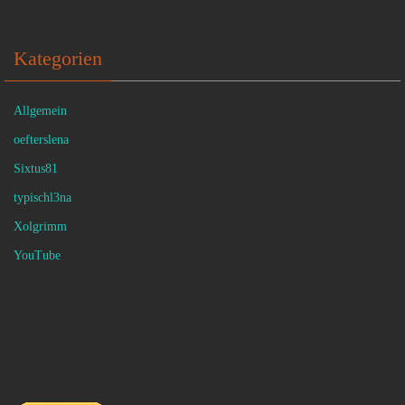
Kategorien
Allgemein
oefterslena
Sixtus81
typischl3na
Xolgrimm
YouTube