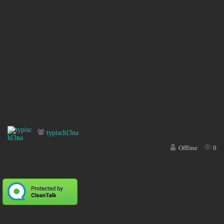
typischl3na
Offline
0