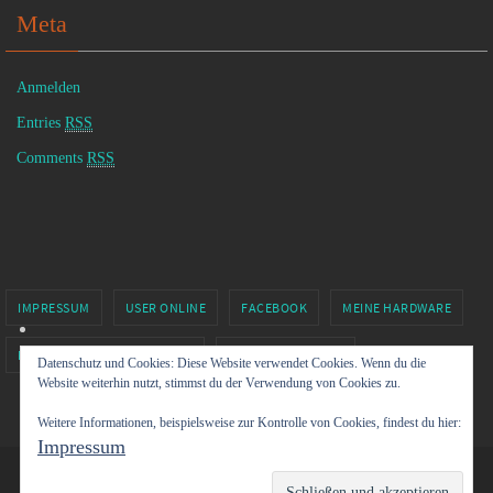
Meta
Anmelden
Entries
RSS
Comments
RSS
IMPRESSUM
USER ONLINE
FACEBOOK
MEINE HARDWARE
MINECRAFT BY XOLGRIMM.DE
SIXTUS81 – TWITCH
Datenschutz und Cookies: Diese Website verwendet Cookies. Wenn du die
Website weiterhin nutzt, stimmst du der Verwendung von Cookies zu.
Präsentiert von
Nirvana
&
WordPress.
Weitere Informationen, beispielsweise zur Kontrolle von Cookies, findest du hier:
Impressum