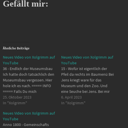
Gefällt mir:
Ähnliche Beiträge
Neues Video von Xolgrimm auf
Neues Video von Xolgrimm auf
YouTube
YouTube
36 - Endlich der Museumsbau
15 - Wofür ist eigentlich der
Ich hatte doch tatsächlich den
Pfeil da rechts im Baumenü Bei
Museumsbau vergessen. Hier
Jens kriegt ware für das
hole ich es nach. ===== INFO
Museum und den Zoo. Und
===== Falls Du mich
eine Seuche bei Jens. Bei mir
unterstützen willst:
25. Oktober 2023
sieht es anders aus. Bei mir
6. April 2023
https://bit.ly/3OGQorY
In "Xolgrimm"
wird es mehr Naturlastig, mit
In "Xolgrimm"
Language: German Website:
Zoo und Botanischem Garten.
Neues Video von Xolgrimm auf
https://bit.ly/3OHMgI9 Twitch:
nachdem ich den komischen
YouTube
https://bit.ly/3gs7Aop Discord:
Pfeil im Baumenü…
Anno 1800 - Gemeinschafts
https://bit.ly/3JezVZA Schaue