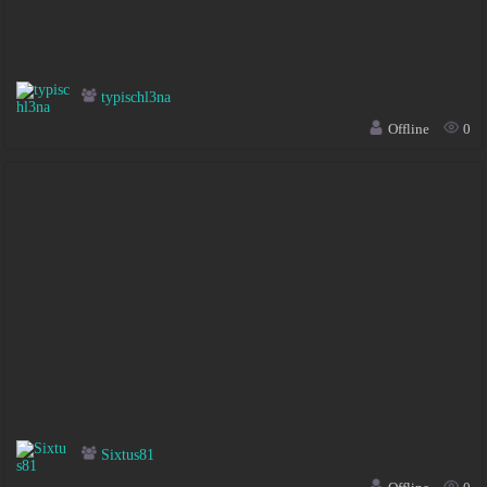
typischl3na
Offline
0
Sixtus81