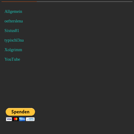
Allgemein
oefterslena
Sixtus81
typischl3na
Xolgrimm
YouTube