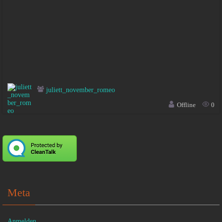
juliett_november_romeo
Offline
0
Meta
Anmelden