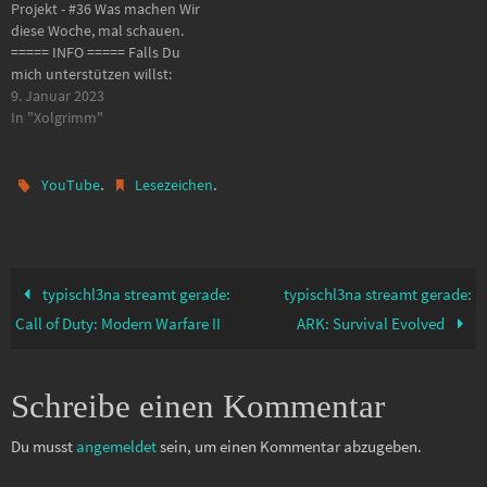
Projekt - #36 Was machen Wir
es auf YouTube
diese Woche, mal schauen.
===== INFO ===== Falls Du
mich unterstützen willst:
https://bit.ly/3OGQorY
9. Januar 2023
Language: German Website:
In "Xolgrimm"
https://bit.ly/3OHMgI9 Forum:
https://bit.ly/3GPwEQR Twitch:
https://bit.ly/3gs7Aop Discord:
.
.
YouTube
Lesezeichen
https://bit.ly/3GO5SZ8 Schaue
es auf YouTube
typischl3na streamt gerade:
typischl3na streamt gerade:
Call of Duty: Modern Warfare II
ARK: Survival Evolved
Schreibe einen Kommentar
Du musst
angemeldet
sein, um einen Kommentar abzugeben.