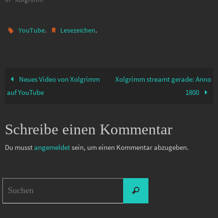
Riesenamöben her? 00:00:00 -
Start 00:06:52 - Novize Avanti
00:08:54 - Kellerebene 2
.
.
YouTube
Lesezeichen
00:19:00 - erst die andere
Ebene 2 00:19:49 - zweite
Kellerebene 2 00:26:27 -…
Neues Video von Xolgrimm
Xolgrimm streamt gerade: Anno
auf YouTube
1800
Schreibe einen Kommentar
Du musst
angemeldet
sein, um einen Kommentar abzugeben.
Suchen
Suchen
nach: