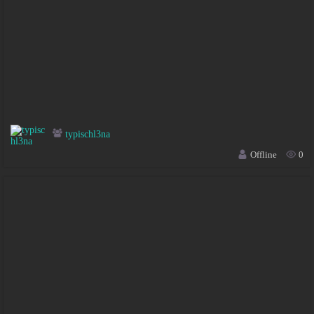
typischl3na
Offline
0