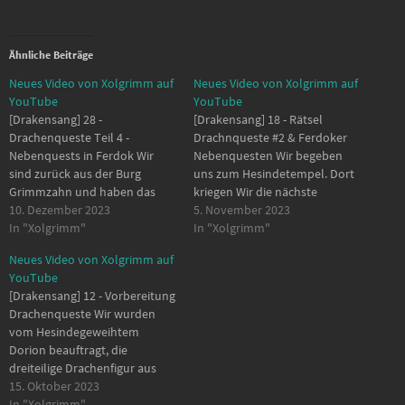
Ähnliche Beiträge
Neues Video von Xolgrimm auf
Neues Video von Xolgrimm auf
YouTube
YouTube
[Drakensang] 28 -
[Drakensang] 18 - Rätsel
Drachenqueste Teil 4 -
Drachnqueste #2 & Ferdoker
Nebenquests in Ferdok Wir
Nebenquesten Wir begeben
sind zurück aus der Burg
uns zum Hesindetempel. Dort
Grimmzahn und haben das
kriegen Wir die nächste
Drachenauge im Gepäck. Also
10. Dezember 2023
Aufgabe der Drachnqueste
5. November 2023
als erstes zurück zum
In "Xolgrimm"
zugeteilt. Danach kümmern
In "Xolgrimm"
Hesindetempel für das
Wir uns um die neuen
Neues Video von Xolgrimm auf
nächste Rätsel. Danach noch
Nebenmissionen in Ferdok.
YouTube
kurz zum Grafen und mit Ritter
00:00 - Start 00:14 - Reise
[Drakensang] 12 - Vorbereitung
Traldar reden, bevor wir uns
Ferdok - Praiosplatz 02:03 -
Drachenqueste Wir wurden
um Trolle? kümmern.
Hesindetempel - Orakelqueste
vom Hesindegeweihtem
Außerdem…
II - Rätsel…
Dorion beauftragt, die
dreiteilige Drachenfigur aus
dem Keller zu bergen. Wo
15. Oktober 2023
kommen denn diese
In "Xolgrimm"