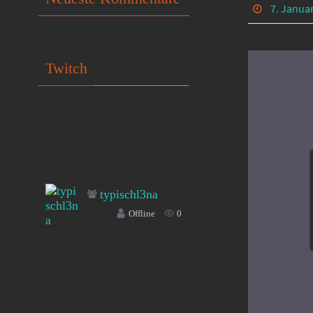
7. Janua
Twitch
typischl3na
Offline
0