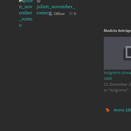
juliett_november_
romeo
Offline
0
Ähnliche Beiträge
Xolgrimm strea
1800
23. Dezember 2
In "Xolgrimm"
Anno 18