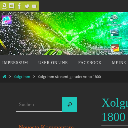
Zum
Inhalt
springen
Zum
IMPRESSUM
USER ONLINE
FACEBOOK
MEINE
Inhalt
springen
Start
Xolgrimm
Xolgrimm streamt gerade: Anno 1800
Xolg
Suchen
Suchen
nach:
1800
Neueste Kommentare