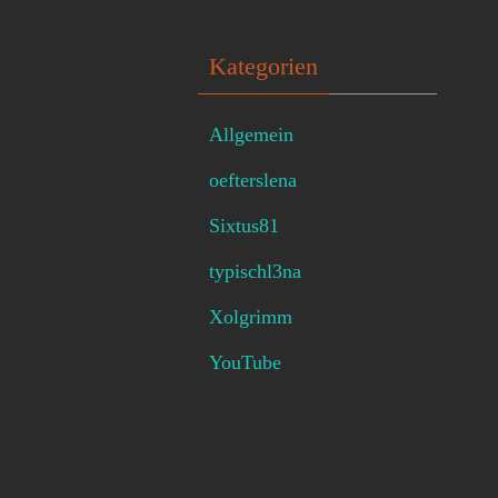
Kategorien
Allgemein
oefterslena
Sixtus81
typischl3na
Xolgrimm
YouTube