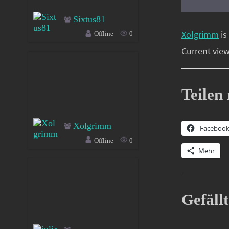
Sixtus81
Xolgrimm
is
Offline
0
Current view
Teilen 
Xolgrimm
Faceboo
Offline
0
Mehr
Gefällt