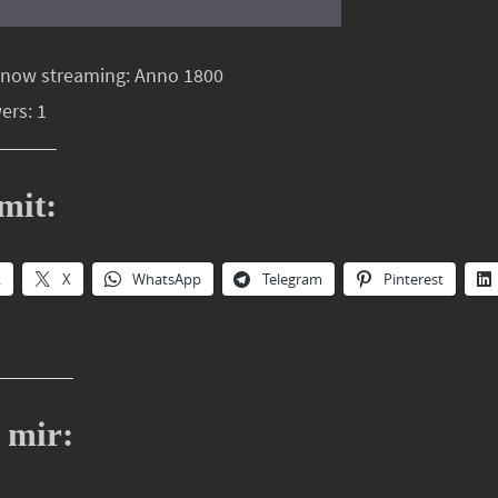
 now streaming: Anno 1800
ers: 1
mit:
k
X
WhatsApp
Telegram
Pinterest
 mir: