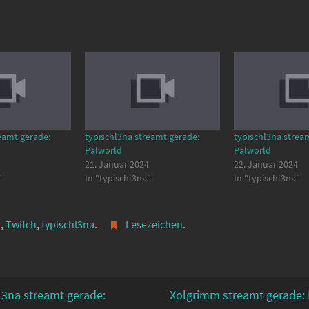
eamt gerade:
typischl3na streamt gerade:
typischl3na strea
Palworld
Palworld
21. Januar 2024
22. Januar 2024
"
In "typischl3na"
In "typischl3na"
d
,
Twitch
,
typischl3na
.
Lesezeichen
.
l3na streamt gerade:
Xolgrimm streamt gerade: 