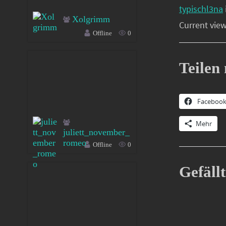
typischl3na
Xolgrimm
Current view
Offline
0
Teilen 
Faceboo
Mehr
juliett_november_
romeo
Offline
0
Gefällt