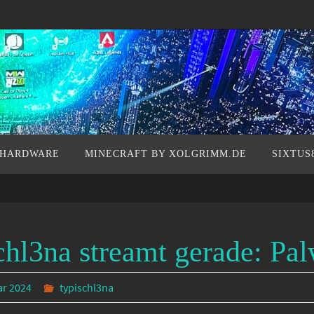
 HARDWARE
MINECRAFT BY XOLGRIMM.DE
SIXTUS
chl3na streamt gerade: Pa
ar 2024
typischl3na