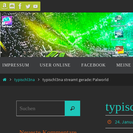
Zum
Inhalt
springen
Zum
IMPRESSUM
USER ONLINE
FACEBOOK
MEINE
Inhalt
springen
Start
typischl3na
typischl3na streamt gerade: Palworld
typis
Suchen
Suchen
nach:
24. Janu
Neueste Kommentare