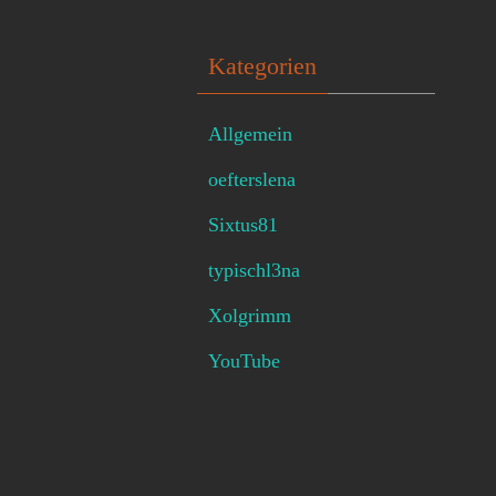
Kategorien
Allgemein
oefterslena
Sixtus81
typischl3na
Xolgrimm
YouTube