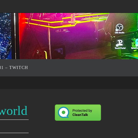
81 – TWITCH
lworld