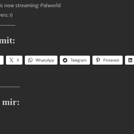
is now streaming: Palworld
ers: 0
mit:
k
X
WhatsApp
Telegram
Pinterest
 mir: