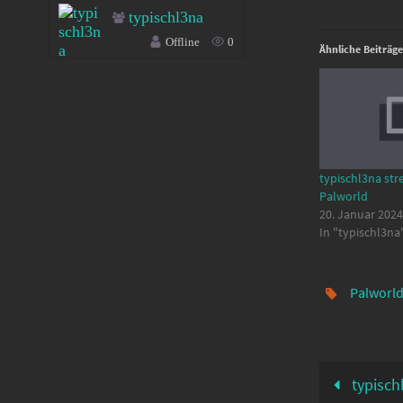
typischl3na
Offline
0
Ähnliche Beiträge
typischl3na str
Palworld
20. Januar 2024
In "typischl3na
Palworl
typisch