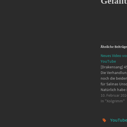
Gefällt
Ähnliche Beiträge
Neues Video vo
YouTube
[Drakensang] 45
Die Verhandlung
noch die beiden
für Salinas Uns
Natürlich habe 
Vertauschten E
10. Februar 202
vergessen. Die 
In "Xolgrimm"
als erstes. 00:00
00:00:14 - Anfa
00:00:54 - Vert
YouTub
Erbstücke - Der