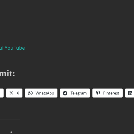
uf YouTube
mit:
k
X
WhatsApp
Telegram
Pinterest