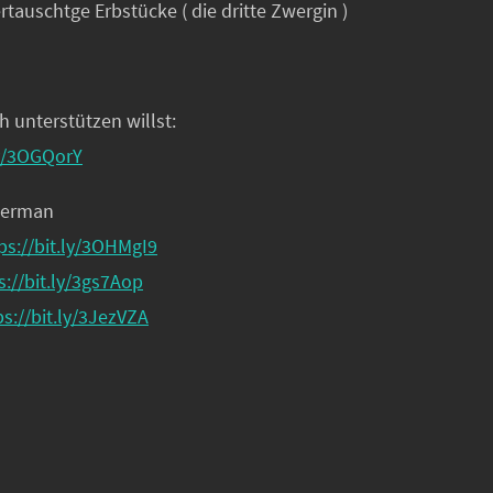
ertauschtge Erbstücke ( die dritte Zwergin )
h unterstützen willst:
ly/3OGQorY
German
ps://bit.ly/3OHMgI9
s://bit.ly/3gs7Aop
ps://bit.ly/3JezVZA