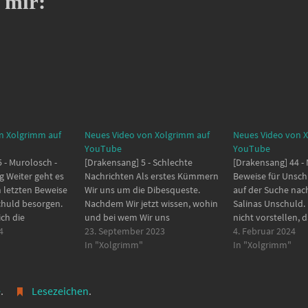
 mir:
n Xolgrimm auf
Neues Video von Xolgrimm auf
Neues Video von 
YouTube
YouTube
 - Murolosch -
[Drakensang] 5 - Schlechte
[Drakensang] 44 - 
 Weiter geht es
Nachrichten Als erstes Kümmern
Beweise für Unsch
 letzten Beweise
Wir uns um die Dibesqueste.
auf der Suche nac
chuld besorgen.
Nachdem Wir jetzt wissen, wohin
Salinas Unschuld. 
ich die
und bei wem Wir uns
nicht vorstellen, 
rbstücke nicht
4
meldenmüssen, damit wir damit
23. September 2023
macht. Als weiter 
4. Februar 2024
mache ich gleich
weiterkommen. Jetzt geht es in
In "Xolgrimm"
00:00:00 - Start 00:
In "Xolgrimm"
:00 - Start
den alten Stollen. um den Bären
Stolleneinsturz - S
ngs Gelaber
zu töten. 00:00:00 - Start 00:00:57
00:10:17 - Die Asse
auschtge
- Kräuterfrau Ackerboldt
- Gelbe Flüssigkeit
e
.
Lesezeichen
.
 Tausch beginnt
00:01:21 - Waffenhändler…
Beweis 3…