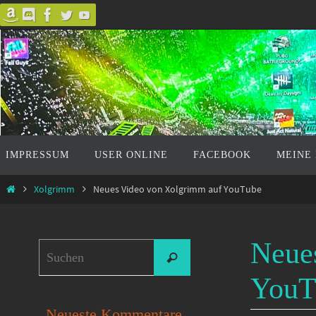
Zum
Inhalt
springen
Zum
IMPRESSUM
USER ONLINE
FACEBOOK
MEINE
Inhalt
springen
Start
Xolgrimm
Neues Video von Xolgrimm auf YouTube
Neue
Suchen
Suchen
nach:
YouT
Neueste Kommentare