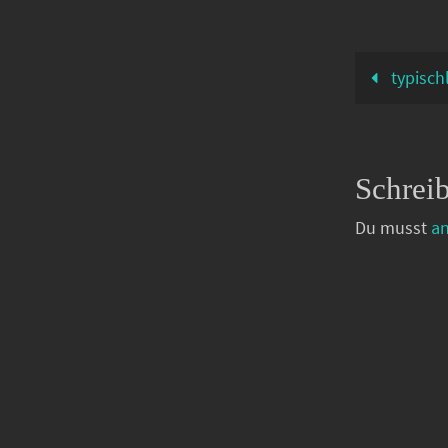
00:10:15 -…
typisch
Schrei
Du musst
a