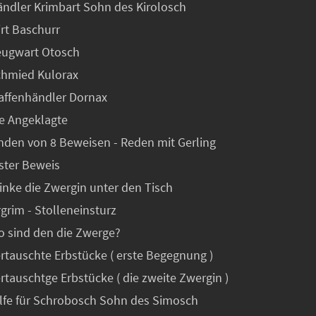
Händler Krimbart Sohn des Kirolosch
irt Baschurr
Zeugwart Otosch
Schmied Kulorax
Waffenhändler Dornax
ie Angeklagte
inden von 8 Beweisen - Reden mit Gerling
rster Beweis
rinke die Zwergin unter den Tisch
rgrim - Stolleneinsturz
Wo sind den die Zwerge?
ertauschte Erbstücke ( erste Begegnung )
ertauschtge Erbstücke ( die zweite Zwergin )
Hilfe für Schrobosch Sohn des Simosch