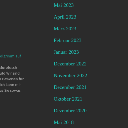
Mai 2023
April 2023
März 2023
Februar 2023
Januar 2023
Xolgrimm auf
Dezember 2022
Murolosch -
uld Wir sind
November 2022
h Beweisen für
Ich kann mir
Dezember 2021
das Sie sowas
suchen.
Oktober 2021
06:55 -
tofffetzen
Dezember 2020
lplage 00:34:22
 erhalten (
Mai 2018