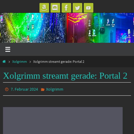
Zum
Inhalt
springen
Start
Xolgrimm
Xolgrimm streamt gerade: Portal 2
Xolgrimm streamt gerade: Portal 2
7. Februar 2024
Xolgrimm