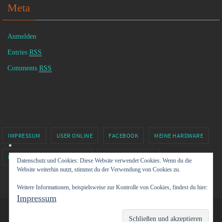
Meta
Anmelden
Entries
RSS
Comments
RSS
IMPRESSUM
USER ONLINE
FACEBOOK
MEINE HARDWARE
MINECRAFT BY XOLGRIMM.DE
SIXTUS81 – TWITCH
Datenschutz und Cookies: Diese Website verwendet Cookies. Wenn du die
Website weiterhin nutzt, stimmst du der Verwendung von Cookies zu.
Präsentiert von
Nirvana
&
WordPress.
Weitere Informationen, beispielsweise zur Kontrolle von Cookies, findest du hier:
Impressum