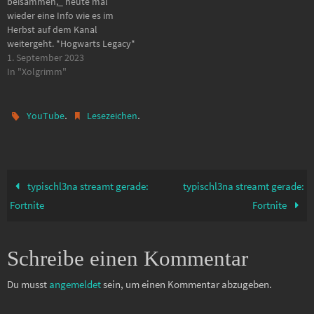
beisammen,_ heute mal
wieder eine Info wie es im
Herbst auf dem Kanal
weitergeht. *Hogwarts Legacy*
- 18 Uhr - Mo, Mi, Fr, So Wir sind
1. September 2023
jetzt vor der letzten
In "Xolgrimm"
Hüteraufgabe. Mal schauen
wie lange ich noch für das
Spiel brauche. *Anno 1800* -
.
.
YouTube
Lesezeichen
15 Uhr…
typischl3na streamt gerade:
typischl3na streamt gerade:
Fortnite
Fortnite
Schreibe einen Kommentar
Du musst
angemeldet
sein, um einen Kommentar abzugeben.