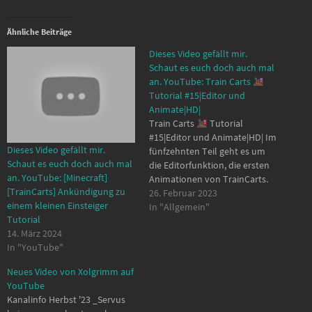
Ähnliche Beiträge
Dieses Video gefällt mir.
Schaut es euch doch auch mal
an. YouTube: Train Carts
Tutorial #15|Editor und
Animate|HD|
Train Carts
Tutorial
#15|Editor und Animate|HD| Im
Dieses Video gefällt mir.
fünfzehnten Teil geht es um
Schaut es euch doch auch mal
die Editorfunktion, die ersten
an. YouTube: [Minecraft]
Animationen von TrainCarts.
[TrainCarts] Ankündigung zu
Sowie um das Resource Paket
26. Februar 2023
einem kleinen Einsteiger
von TrainCarts und was man
In "Allgemein"
Tutorial
damit so alles machen kann.
14. März 2024
Stellt wenn Ihr Probleme habt,
In "YouTube"
oder ich noch was genauer
erklären soll dann bitte bis…
Neues Video von Xolgrimm auf
YouTube
Kanalinfo Herbst '23 _Servus