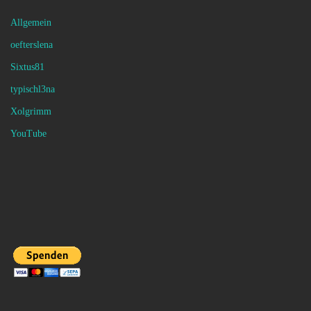
Allgemein
oefterslena
Sixtus81
typischl3na
Xolgrimm
YouTube