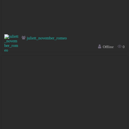
juliett_november_romeo
Offline
0