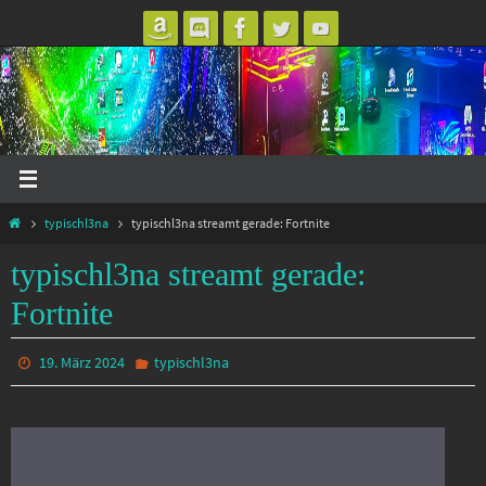
Zum
Inhalt
springen
Start
typischl3na
typischl3na streamt gerade: Fortnite
typischl3na streamt gerade:
Fortnite
19. März 2024
typischl3na