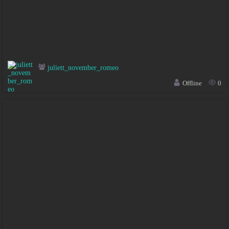
juliett_november_romeo
Offline
0