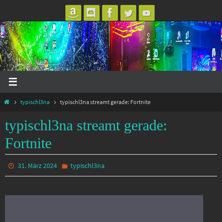
Zum
Inhalt
springen
Start
typischl3na
typischl3na streamt gerade: Fortnite
typischl3na streamt gerade:
Fortnite
31. März 2024
typischl3na