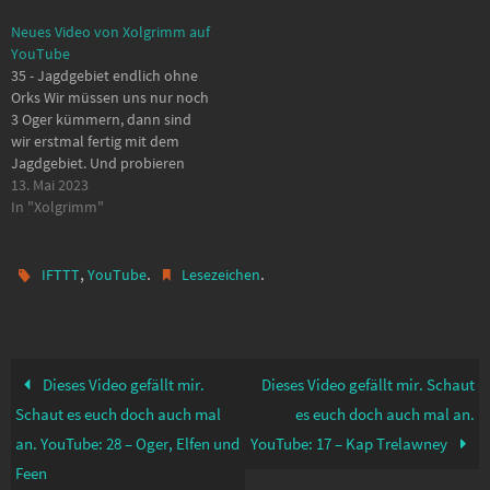
Neues Video von Xolgrimm auf
YouTube
35 - Jagdgebiet endlich ohne
Orks Wir müssen uns nur noch
3 Oger kümmern, dann sind
wir erstmal fertig mit dem
Jagdgebiet. Und probieren
jetzt noch gegen die
13. Mai 2023
Dunkelwölfe bei Nadoret. -------
In "Xolgrimm"
-------- Selbst spielen? Das Spiel
(incl. DLC) war erst für 6€ bei
Steam im Angebot. (Wenn Ihr
,
.
.
IFTTT
YouTube
Lesezeichen
warten könnt,…
Dieses Video gefällt mir.
Dieses Video gefällt mir. Schaut
Schaut es euch doch auch mal
es euch doch auch mal an.
an. YouTube: 28 – Oger, Elfen und
YouTube: 17 – Kap Trelawney
Feen