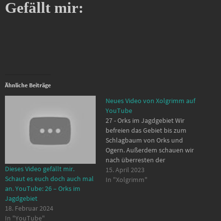
Gefällt mir:
Ähnliche Beiträge
Neues Video von Xolgrimm auf
YouTube
27 - Orks im Jagdgebiet Wir
befreien das Gebiet bis zum
Schlagbaum von Orks und
Ogern. Außerdem schauen wir
nach überresten der
Dieses Video gefällt mir.
Rondrageweihten. ---------------
15. April 2023
Schaut es euch doch auch mal
Selbst spielen? Das Spiel (incl.
In "Xolgrimm"
an. YouTube: 26 – Orks im
DLC) war erst für 6€ bei Steam
Jagdgebiet
im Angebot. (Wenn Ihr warten
18. Februar 2024
könnt, dann wartet ab.) Das
In "YouTube"
günstigste Angebot ist aber…