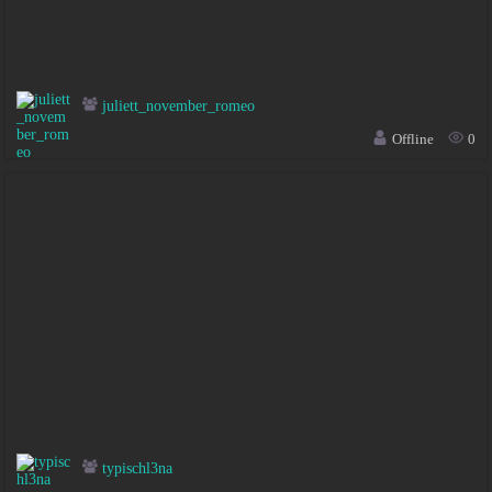
juliett_november_romeo
Offline
0
typischl3na