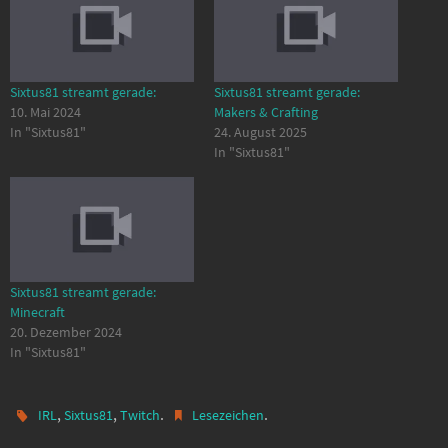
Sixtus81 streamt gerade:
Sixtus81 streamt gerade:
10. Mai 2024
Makers & Crafting
In "Sixtus81"
24. August 2025
In "Sixtus81"
Sixtus81 streamt gerade:
Minecraft
20. Dezember 2024
In "Sixtus81"
,
,
.
.
IRL
Sixtus81
Twitch
Lesezeichen