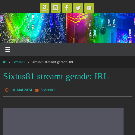
Zum
Inhalt
springen
Start
Sixtus81
Sixtus81 streamt gerade: IRL
Sixtus81 streamt gerade: IRL
10. Mai 2024
Sixtus81