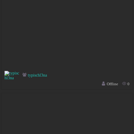
typischl3na
Offline
0