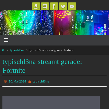
Zum
Inhalt
springen
Start
typischl3na
typischl3na streamt gerade: Fortnite
typischl3na streamt gerade:
Fortnite
10. Mai 2024
typischl3na