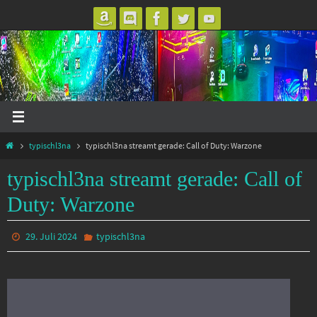
Zum
Inhalt
springen
Start
typischl3na
typischl3na streamt gerade: Call of Duty: Warzone
typischl3na streamt gerade: Call of
Duty: Warzone
29. Juli 2024
typischl3na