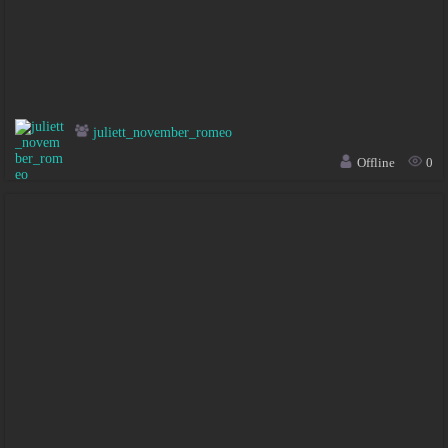
juliett_november_romeo
Offline
0