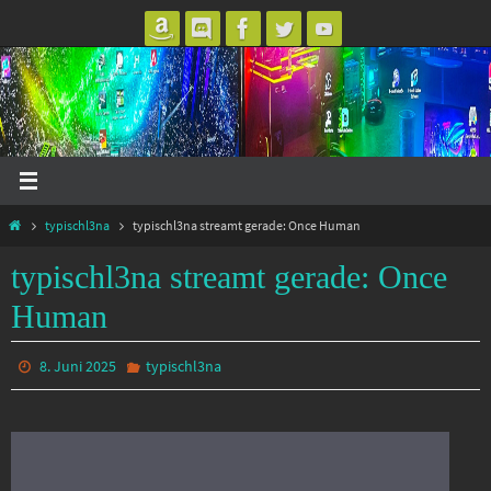
Zum
Inhalt
springen
Start
typischl3na
typischl3na streamt gerade: Once Human
typischl3na streamt gerade: Once
Human
8. Juni 2025
typischl3na