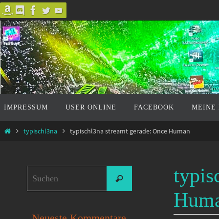
Zum
Inhalt
springen
Zum
IMPRESSUM
USER ONLINE
FACEBOOK
MEINE
Inhalt
springen
Start
typischl3na
typischl3na streamt gerade: Once Human
typis
Suchen
Suchen
nach:
Hum
Neueste Kommentare