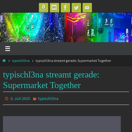
Zum
Inhalt
springen
Start
typischl3na
typischl3na streamt gerade: Supermarket Together
typischl3na streamt gerade:
Supermarket Together
6. Juli 2025
typischl3na