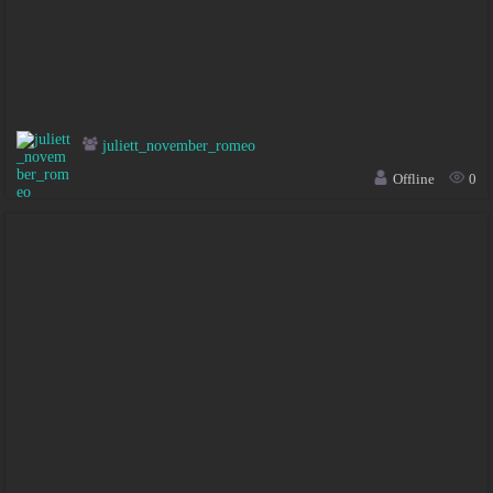
juliett_november_romeo
Offline
0