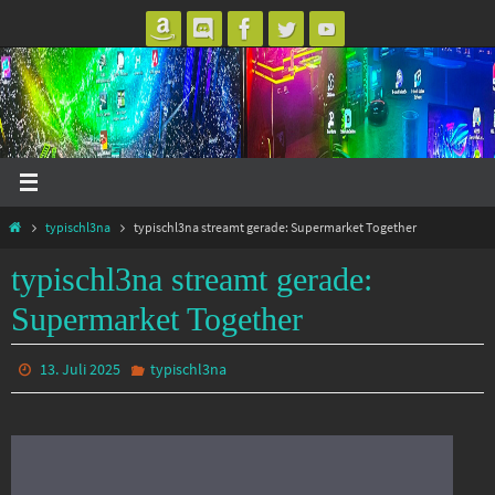
Zum
Inhalt
springen
Start
typischl3na
typischl3na streamt gerade: Supermarket Together
typischl3na streamt gerade:
Supermarket Together
13. Juli 2025
typischl3na