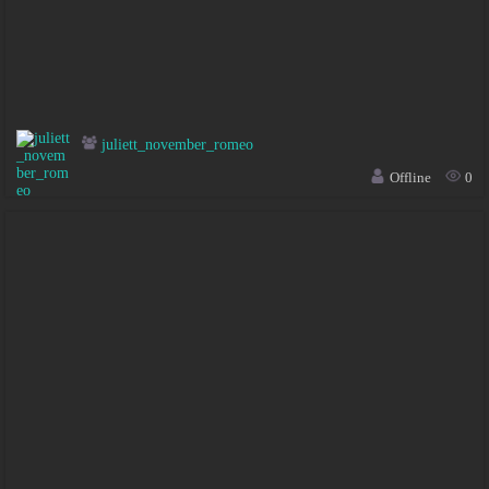
juliett_november_romeo
Offline
0