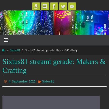
Zum
Inhalt
springen
Start
Sixtus81
Sixtus81 streamt gerade: Makers & Crafting
Sixtus81 streamt gerade: Makers &
Crafting
4. September 2025
Sixtus81