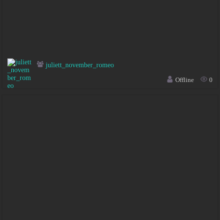
juliett_november_romeo
Offline
0