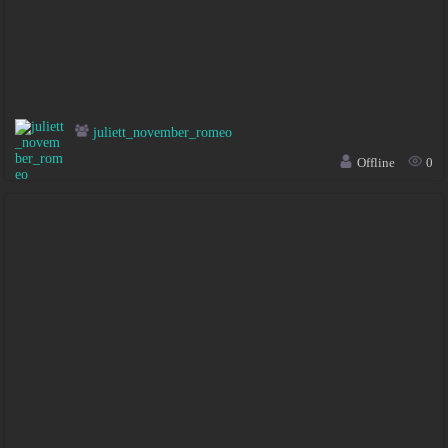
juliett_november_romeo
Offline
0