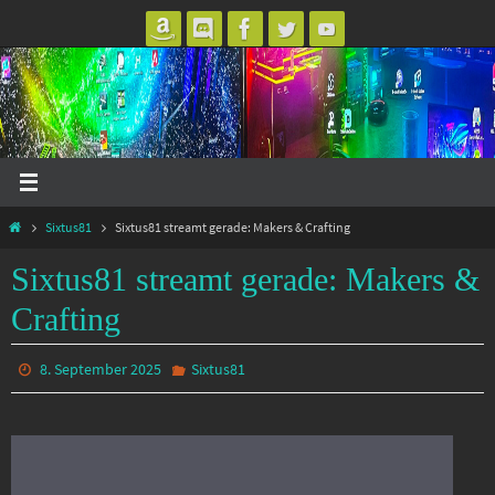
Zum
Inhalt
springen
Start
Sixtus81
Sixtus81 streamt gerade: Makers & Crafting
Sixtus81 streamt gerade: Makers &
Crafting
8. September 2025
Sixtus81