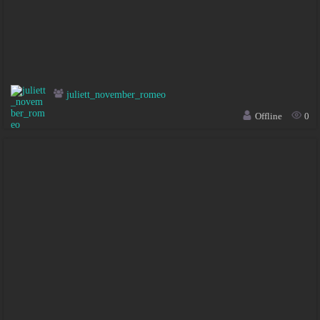
juliett_november_romeo
Offline
0