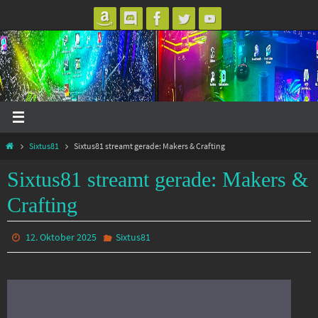
Zum
Inhalt
springen
Start
Sixtus81
Sixtus81 streamt gerade: Makers & Crafting
Sixtus81 streamt gerade: Makers &
Crafting
12. Oktober 2025
Sixtus81