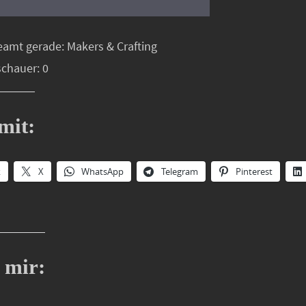
eamt gerade: Makers & Crafting
schauer: 0
mit:
k
X
WhatsApp
Telegram
Pinterest
 mir: