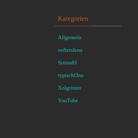
Kategorien
Allgemein
oefterslena
Sixtus81
typischl3na
Xolgrimm
YouTube