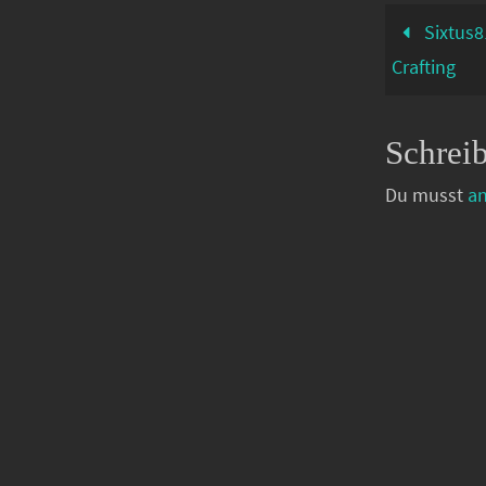
Sixtus8
Crafting
Schrei
Du musst
a