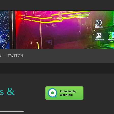
81 – TWITCH
rs &