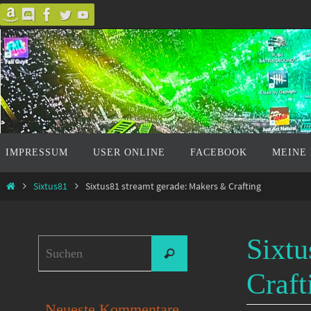
Zum
Inhalt
springen
Zum
IMPRESSUM
USER ONLINE
FACEBOOK
MEINE
Inhalt
springen
Start
Sixtus81
Sixtus81 streamt gerade: Makers & Crafting
Sixtu
Suchen
Suchen
nach:
Craft
Neueste Kommentare