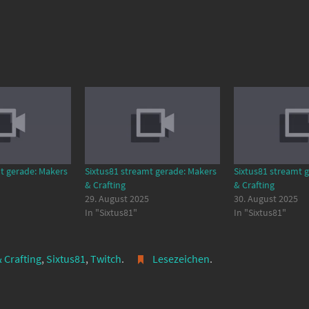
t gerade: Makers
Sixtus81 streamt gerade: Makers
Sixtus81 streamt 
& Crafting
& Crafting
29. August 2025
30. August 2025
In "Sixtus81"
In "Sixtus81"
 Crafting
,
Sixtus81
,
Twitch
.
Lesezeichen
.