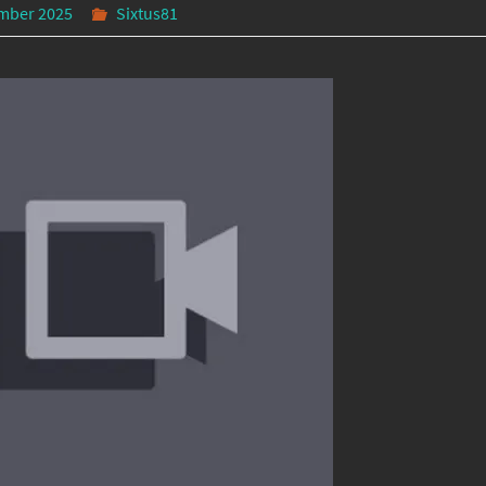
mber 2025
Sixtus81