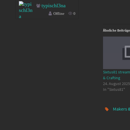
typischl3na
Offline
0
Ähnliche Beiträge
Sixtus81 stream
& Crafting
24. August 2025
In "Sixtus81"
Makers &