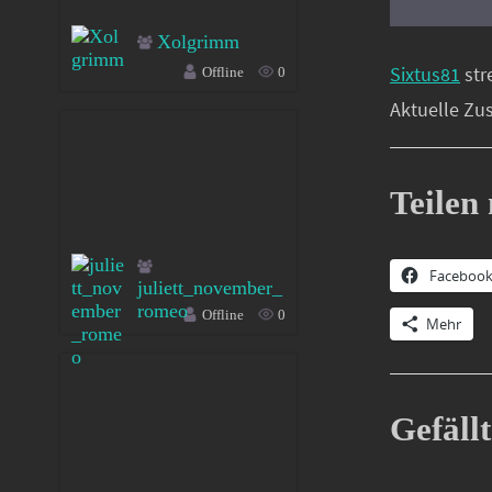
Xolgrimm
Sixtus81
str
Offline
0
Aktuelle Zu
Teilen 
Faceboo
juliett_november_
romeo
Offline
0
Mehr
Gefällt