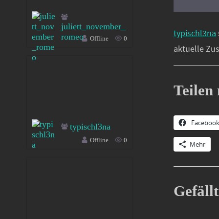
juliett_november_
typischl3na
romeo
Offline
0
aktuelle Zu
Teilen 
Faceboo
typischl3na
Offline
0
Mehr
Gefällt