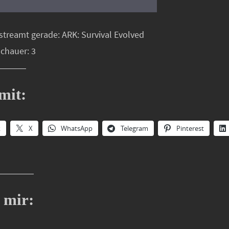
streamt gerade: ARK: Survival Evolved
schauer: 3
mit:
k
X
WhatsApp
Telegram
Pinterest
 mir: