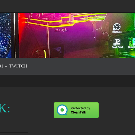
81 – TWITCH
K: