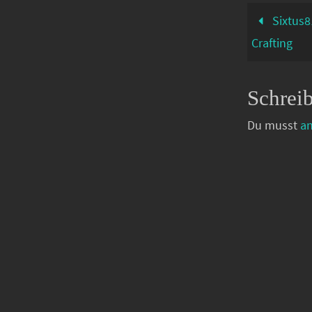
Sixtus8
Crafting
Schrei
Du musst
a