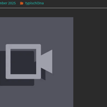
mber 2025
typischl3na