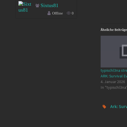
Sixtus81
Offline
0
Ähnliche Beiträge
typischl3na str
ARK: Survival E
4. Januar 2026
In "typischl3na
Ark: Sur