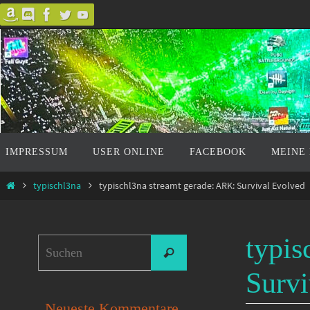
Zum
Inhalt
springen
Zum
IMPRESSUM
USER ONLINE
FACEBOOK
MEINE
Inhalt
springen
Start
typischl3na
typischl3na streamt gerade: ARK: Survival Evolved
typis
Suchen
Suchen
nach:
Survi
Neueste Kommentare