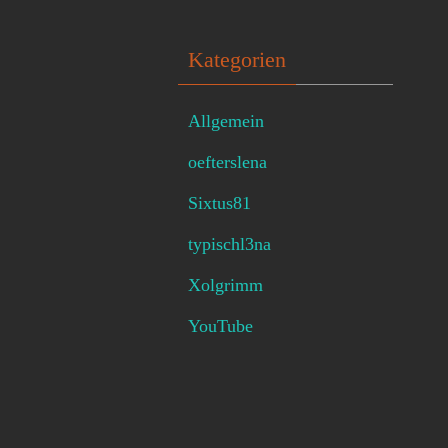
Kategorien
Allgemein
oefterslena
Sixtus81
typischl3na
Xolgrimm
YouTube