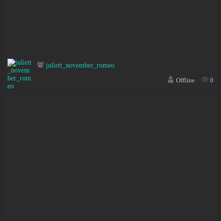
juliett_november_romeo
Offline
0