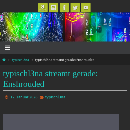
Zum
Inhalt
springen
Start
typischl3na
typischl3na streamt gerade: Enshrouded
typischl3na streamt gerade:
Enshrouded
12. Januar 2026
typischl3na