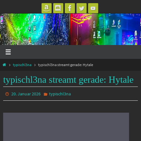
Zum
Inhalt
springen
Start
typischl3na
typischl3na streamt gerade: Hytale
typischl3na streamt gerade: Hytale
20. Januar 2026
typischl3na