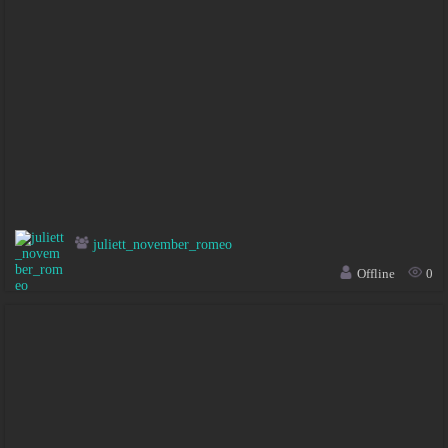
juliett_november_romeo
Offline
0