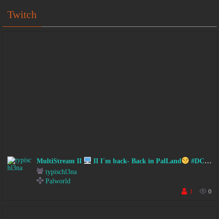
Twitch
MultiStream II
II I´m back- Back in PalLand
#DC #FSK18
typischl3na
Palworld
1
0