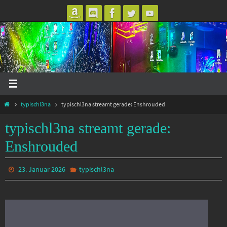
Zum
Inhalt
springen
Start
typischl3na
typischl3na streamt gerade: Enshrouded
typischl3na streamt gerade:
Enshrouded
23. Januar 2026
typischl3na