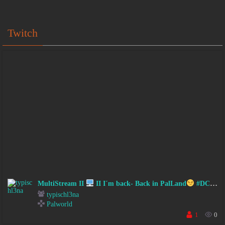
Twitch
MultiStream II
II I´m back- Back in PalLand
#DC #FSK18
typischl3na
Palworld
1
0