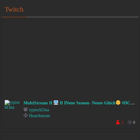
Twitch
MultiStream II
II INeue Season- Neues Glück
#DC #FSK18
typischl3na
Hearthstone
2
0