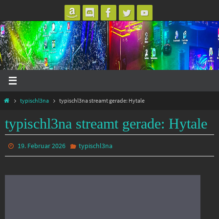
Zum
Inhalt
springen
Start
typischl3na
typischl3na streamt gerade: Hytale
typischl3na streamt gerade: Hytale
19. Februar 2026
typischl3na