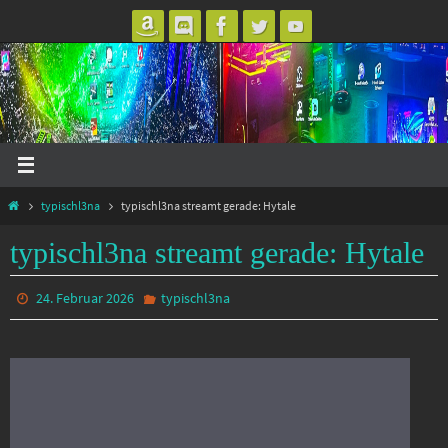
Zum
Inhalt
springen
Start
typischl3na
typischl3na streamt gerade: Hytale
typischl3na streamt gerade: Hytale
24. Februar 2026
typischl3na