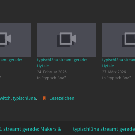
eamt gerade:
typischl3na streamt gerade:
typischl3na strea
Hytale
Hytale
24. Februar 2026
27. März 2026
"
In "typischl3na"
In "typischl3na"
witch
,
typischl3na
.
Lesezeichen
.
1 streamt gerade: Makers &
typischl3na streamt gerade