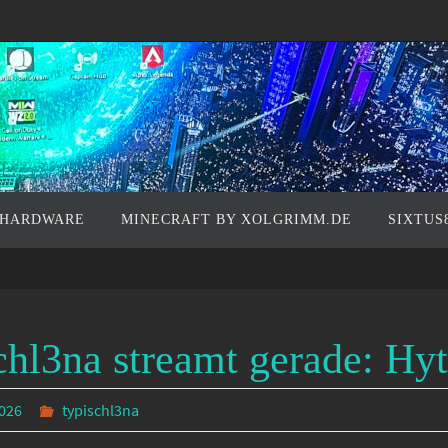
 HARDWARE
MINECRAFT BY XOLGRIMM.DE
SIXTUS
chl3na streamt gerade: Hyt
2026
typischl3na