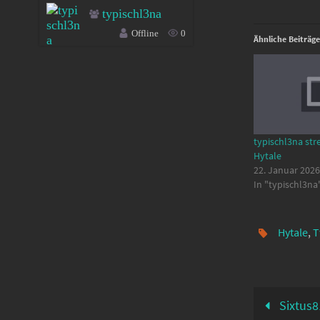
typischl3na
Offline
0
Ähnliche Beiträge
typischl3na str
Hytale
22. Januar 2026
In "typischl3na
Hytale
,
T
Sixtus8