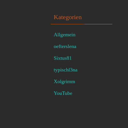
Kategorien
Allgemein
oefterslena
Sixtus81
typischl3na
Xolgrimm
YouTube