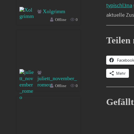
typischl3na
Xolgrimm
aktuelle Zu
Offline
0
Teilen 
Faceboo
Mehr
juliett_november_
romeo
Offline
0
Gefällt