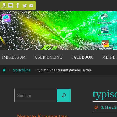
Zum
Inhalt
springen
Zum
IMPRESSUM
USER ONLINE
FACEBOOK
MEINE
Inhalt
springen
Start
typischl3na
typischl3na streamt gerade: Hytale
typis
Suchen
Suchen
nach:
3. März 
Neueste Kommentare