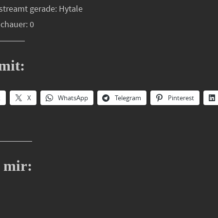
streamt gerade: Hytale
schauer: 0
mit:
k
X
WhatsApp
Telegram
Pinterest
 mir: