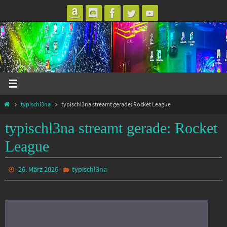
Zum
Inhalt
springen
Start
typischl3na
typischl3na streamt gerade: Rocket League
typischl3na streamt gerade: Rocket
League
26. März 2026
typischl3na