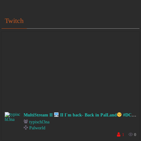
Twitch
MultiStream II
II I´m back- Back in PalLand
#DC #FSK18
typischl3na
Palworld
1
0