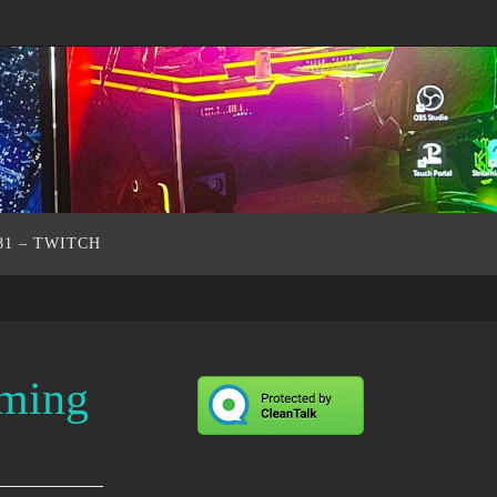
81 – TWITCH
rming