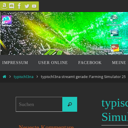
Zum
Inhalt
springen
Zum
IMPRESSUM
USER ONLINE
FACEBOOK
MEINE
Inhalt
springen
Start
typischl3na
typischl3na streamt gerade: Farming Simulator 25
typis
Suchen
Suchen
nach:
Simul
Neueste Kommentare