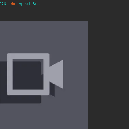
2026
typischl3na