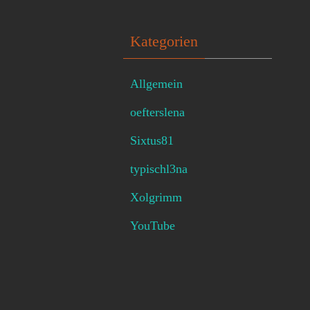
Kategorien
Allgemein
oefterslena
Sixtus81
typischl3na
Xolgrimm
YouTube