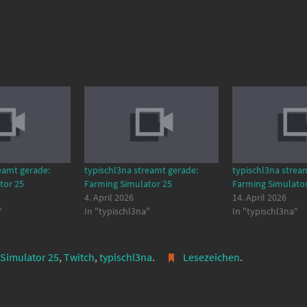
eamt gerade:
typischl3na streamt gerade:
typischl3na strea
tor 25
Farming Simulator 25
Farming Simulator
4. April 2026
14. April 2026
"
In "typischl3na"
In "typischl3na"
Simulator 25
,
Twitch
,
typischl3na
.
Lesezeichen
.