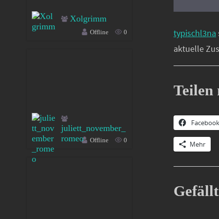
Xolgrimm
typischl3na
Offline
0
aktuelle Zu
Teilen 
Faceboo
juliett_november_
romeo
Offline
0
Mehr
Gefällt