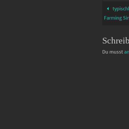
typisch
Farming Si
Schrei
Du musst
a