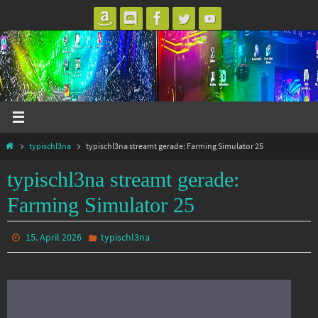
Zum
Inhalt
springen
Start
typischl3na
typischl3na streamt gerade: Farming Simulator 25
typischl3na streamt gerade:
Farming Simulator 25
15. April 2026
typischl3na