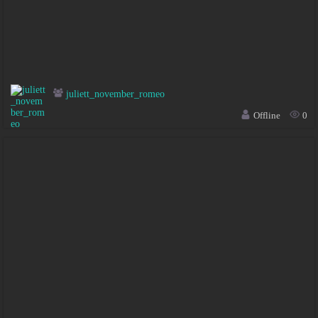
juliett_november_romeo
Offline
0