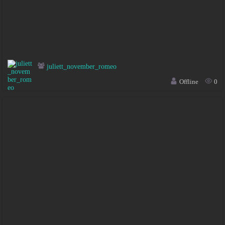
juliett_november_romeo
Offline
0