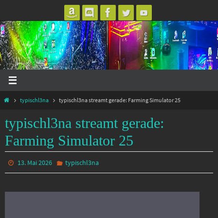
Zum
Inhalt
springen
Start
typischl3na
typischl3na streamt gerade: Farming Simulator 25
typischl3na streamt gerade:
Farming Simulator 25
13. Mai 2026
typischl3na