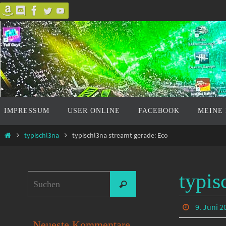
Zum
Inhalt
springen
Zum
IMPRESSUM
USER ONLINE
FACEBOOK
MEINE
Inhalt
springen
Start
typischl3na
typischl3na streamt gerade: Eco
typis
Suchen
Suchen
nach:
9. Juni 2
Neueste Kommentare