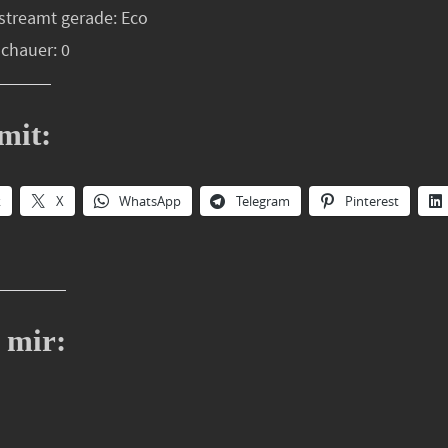
streamt gerade: Eco
schauer: 0
mit:
k
X
WhatsApp
Telegram
Pinterest
 mir: