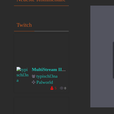
Twitch
II I´m back- Back in 
MultiStream II
typischl3na
Palworld
5
0