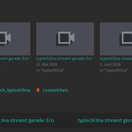
eamt gerade: Eco
typischl3na streamt gerade: Eco
typischl3na strea
31. Mai 2026
1. Juni 2026
"
In "typischl3na"
In "typischl3na"
tch
,
typischl3na
.
Lesezeichen
.
l3na streamt gerade: Eco
typischl3na streamt ger