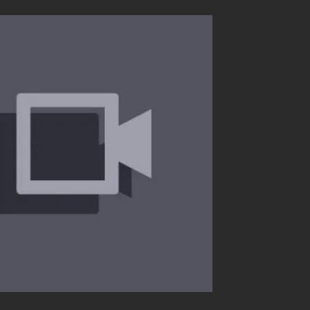
PalLand
#DC #FSK18