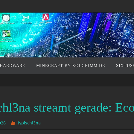
 HARDWARE
MINECRAFT BY XOLGRIMM.DE
SIXTUS
chl3na streamt gerade: Ec
026
typischl3na