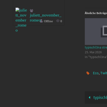
Ähnliche Beiträge
juliett_november_
romeo
Offline
0
typischl3na str
25. Mai 2026
In "typischl3na
Eco
,
Twi
typisch