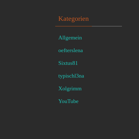
Kategorien
Allgemein
oefterslena
Sixtus81
typischl3na
Xolgrimm
YouTube