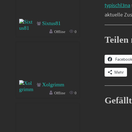
typischl3na
aktuelle Zu
Sixtus81
Offline
0
Teilen 
Faceboo
Mehr
Xolgrimm
Offline
0
Gefällt