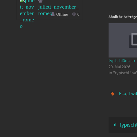
juliett_november_
romeo
Offline
0
Ähnliche Beiträge
typischl3na str
29. Mai 2026
In "typischl3na
Eco
,
Twi
typisch