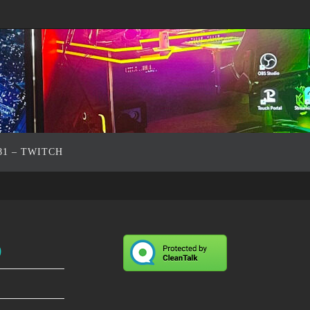
81 – TWITCH
o