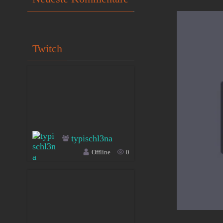
Twitch
typischl3na
Offline
0