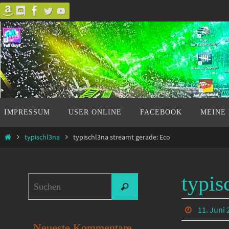
Zum
Inhalt
springen
Zum
IMPRESSUM
USER ONLINE
FACEBOOK
MEINE
Inhalt
springen
Start
typischl3na
typischl3na streamt gerade: Eco
typis
Suchen
Suchen
nach:
11. Juni 
Neueste Kommentare