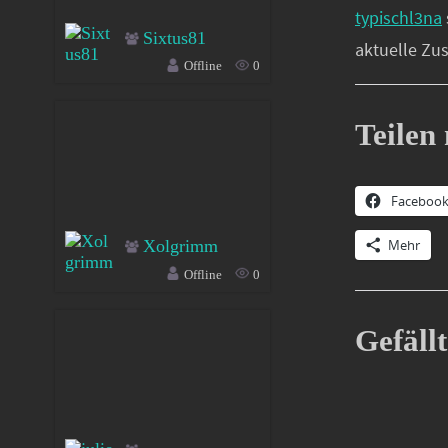
typischl3na
Sixtus81
aktuelle Zu
Offline
0
Teilen 
Faceboo
Mehr
Xolgrimm
Offline
0
Gefällt