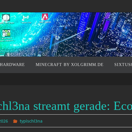
 HARDWARE
MINECRAFT BY XOLGRIMM.DE
SIXTUS
chl3na streamt gerade: Ec
2026
typischl3na