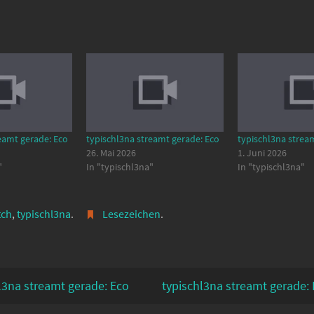
eamt gerade: Eco
typischl3na streamt gerade: Eco
typischl3na strea
26. Mai 2026
1. Juni 2026
"
In "typischl3na"
In "typischl3na"
tch
,
typischl3na
.
Lesezeichen
.
l3na streamt gerade: Eco
typischl3na streamt gerade: 