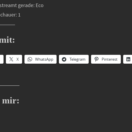
streamt gerade: Eco
schauer: 1
mit:
k
X
WhatsApp
Telegram
Pinterest
 mir: