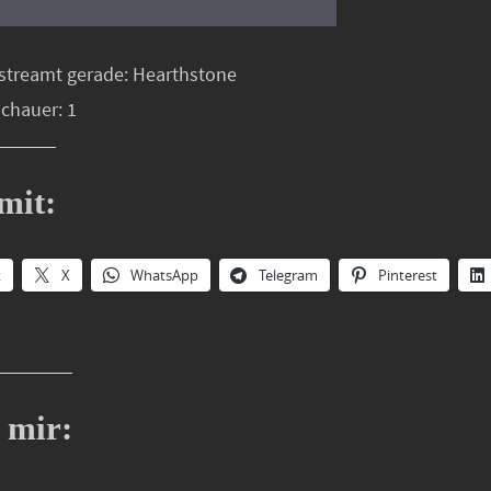
streamt gerade: Hearthstone
schauer: 1
mit:
k
X
WhatsApp
Telegram
Pinterest
 mir: