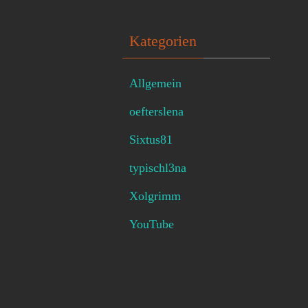
Kategorien
Allgemein
oefterslena
Sixtus81
typischl3na
Xolgrimm
YouTube