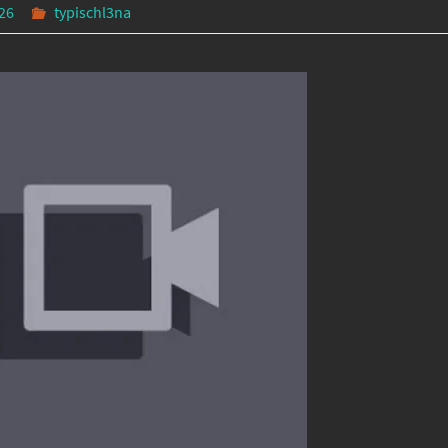
026
typischl3na