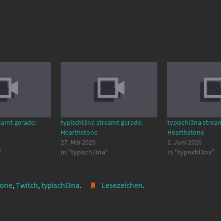
eamt gerade:
typischl3na streamt gerade:
typischl3na strea
Hearthstone
Hearthstone
27. Mai 2026
2. Juni 2026
"
In "typischl3na"
In "typischl3na"
tone
,
Twitch
,
typischl3na
.
Lesezeichen
.