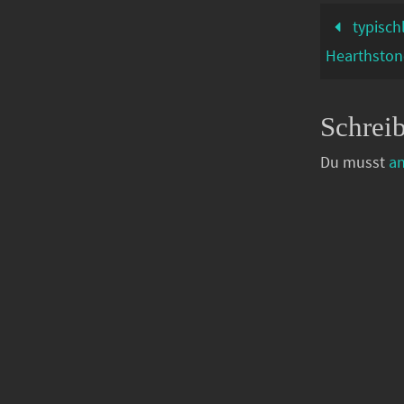
typisch
Hearthston
Schrei
Du musst
a