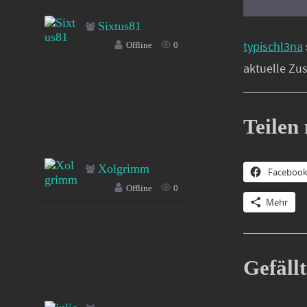
Sixtus81
typischl3na
Offline
0
aktuelle Zu
Teilen 
Xolgrimm
Faceboo
Offline
0
Mehr
Gefällt