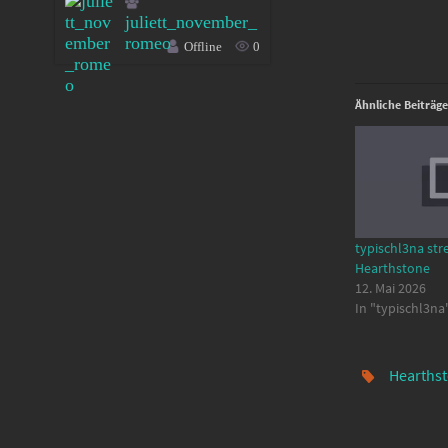
juliett_november_
romeo
Offline
0
Ähnliche Beiträge
typischl3na str
Hearthstone
12. Mai 2026
In "typischl3na
Hearths