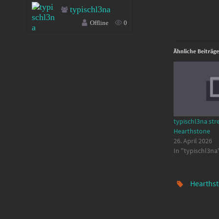
typischl3na
Offline
0
Ähnliche Beiträge
typischl3na str
Hearthstone
26. April 2026
In "typischl3na
Hearths