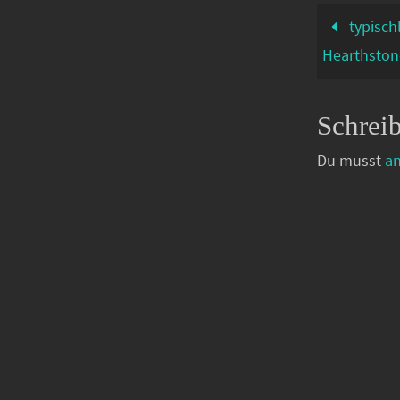
typisch
Hearthston
Schrei
Du musst
a