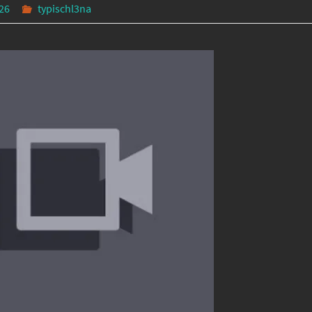
026
typischl3na