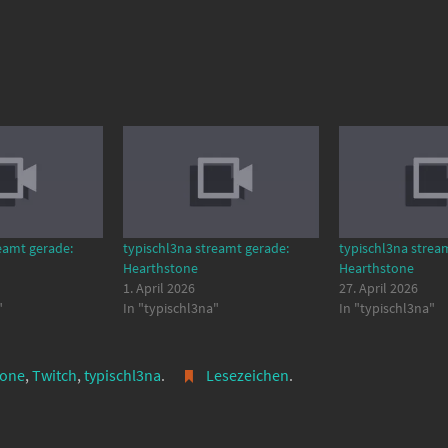
eamt gerade:
typischl3na streamt gerade:
typischl3na strea
Hearthstone
Hearthstone
1. April 2026
27. April 2026
"
In "typischl3na"
In "typischl3na"
tone
,
Twitch
,
typischl3na
.
Lesezeichen
.