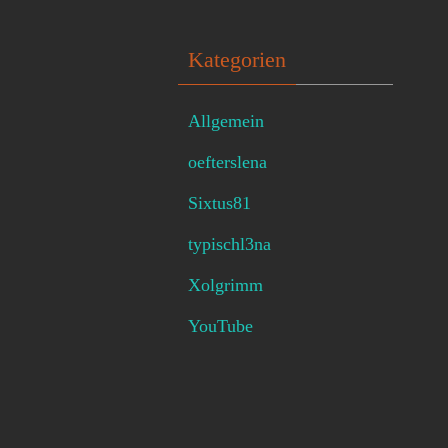
Kategorien
Allgemein
oefterslena
Sixtus81
typischl3na
Xolgrimm
YouTube