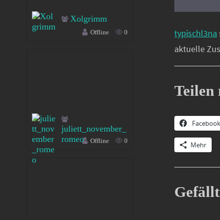
Xolgrimm
typischl3na
Offline
0
aktuelle Zu
Teilen 
Faceboo
juliett_november_
romeo
Offline
0
Mehr
Gefällt