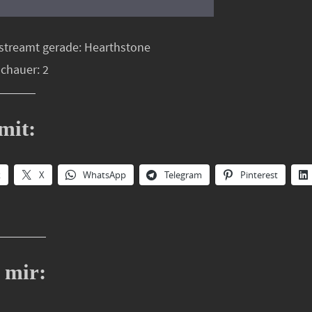
streamt gerade: Hearthstone
schauer: 2
mit:
k
X
WhatsApp
Telegram
Pinterest
 mir: