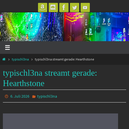
Zum
Inhalt
springen
Start
typischl3na
typischl3na streamt gerade: Hearthstone
typischl3na streamt gerade:
Hearthstone
6. Juli 2026
typischl3na