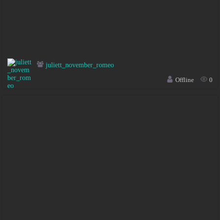
juliett_november_romeo
Offline
0