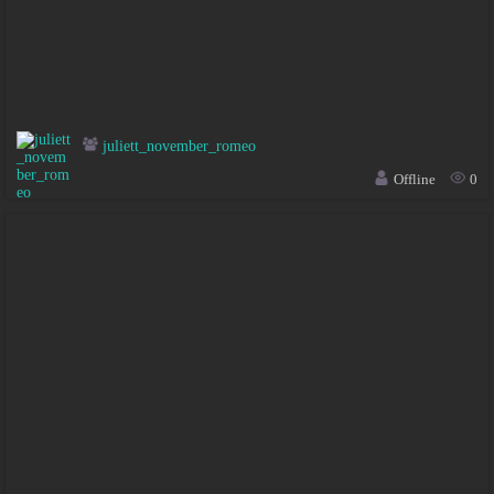
juliett_november_romeo
Offline
0