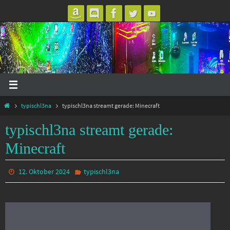
Zum
Inhalt
springen
Start
typischl3na
typischl3na streamt gerade: Minecraft
typischl3na streamt gerade:
Minecraft
12. Oktober 2024
typischl3na